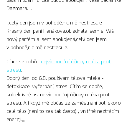
dalším lidem, určitě budou spokojeni. Vaše pacientka
Dagmara. ...
...celý den jsem v pohodě,nic mě nestresuje
Krásný den paní Hanáková,objednala jsem si Váš
nový parfém a jsem spokojená,celý den jsem
v pohodě,nic mě nestresuje.
Cítím se dobře,
nejvíc pociťují účinky mléka proti
stresu
.
Dobrý den, od 6.8. používám tělová mléka -
detoxikace, vyčerpání, stres. Cítím se dobře,
subjektivně asi nejvíc pociťuji účinky mléka proti
stresu. A i když mě občas ze zaměstnání bolí skoro
celé tělo (není to zas tak často) , vnitřně neztrácím
energii.,,,