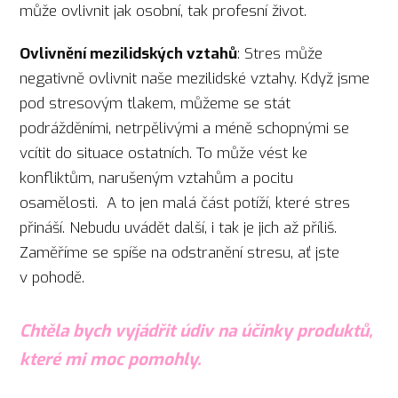
může ovlivnit jak osobní, tak profesní život.
Ovlivnění mezilidských vztahů
: Stres může
negativně ovlivnit naše mezilidské vztahy. Když jsme
pod stresovým tlakem, můžeme se stát
podrážděními, netrpělivými a méně schopnými se
vcítit do situace ostatních. To může vést ke
konfliktům, narušeným vztahům a pocitu
osamělosti. A to jen malá část potíží, které stres
přináší. Nebudu uvádět další, i tak je jich až příliš.
Zaměříme se spíše na odstranění stresu, ať jste
v pohodě.
Chtěla bych vyjádřit údiv na účinky produktů,
které mi moc pomohly.