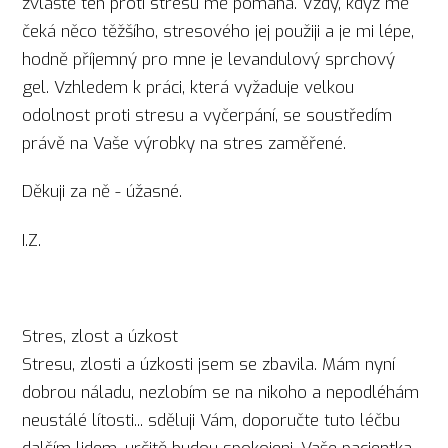
zvláště ten proti stresu mě pomáhá. Vždy, když mě
čeká něco těžšího, stresového jej použiji a je mi lépe,
hodně příjemný pro mne je levandulový sprchový
gel. Vzhledem k práci, která vyžaduje velkou
odolnost proti stresu a vyčerpání, se soustředím
právě na Vaše výrobky na stres zaměřené.
Děkuji za ně - úžasné.
I.Z.
Stres, zlost a úzkost
Stresu, zlosti a úzkosti jsem se zbavila. Mám nyní
dobrou náladu, nezlobím se na nikoho a nepodléhám
neustálé lítosti... sděluji Vám, doporučte tuto léčbu