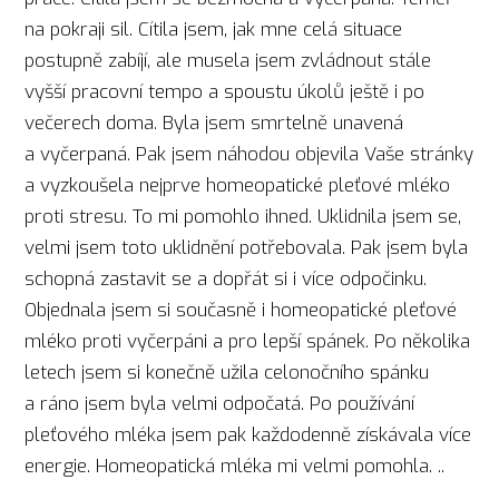
na pokraji sil. Cítila jsem, jak mne celá situace
postupně zabíjí, ale musela jsem zvládnout stále
vyšší pracovní tempo a spoustu úkolů ještě i po
večerech doma. Byla jsem smrtelně unavená
a vyčerpaná. Pak jsem náhodou objevila Vaše stránky
a vyzkoušela nejprve homeopatické pleťové mléko
proti stresu. To mi pomohlo ihned. Uklidnila jsem se,
velmi jsem toto uklidnění potřebovala. Pak jsem byla
schopná zastavit se a dopřát si i více odpočinku.
Objednala jsem si současně i homeopatické pleťové
mléko proti vyčerpáni a pro lepší spánek. Po několika
letech jsem si konečně užila celonočního spánku
a ráno jsem byla velmi odpočatá. Po používání
pleťového mléka jsem pak každodenně získávala více
energie. Homeopatická mléka mi velmi pomohla. ..