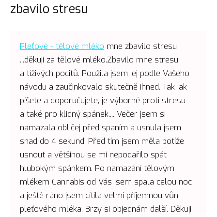
zbavilo stresu
Pleťové - tělové mléko
mne zbavilo stresu
...děkuji za tělové mléko.Zbavilo mne stresu
a tíživých pocitů. Použila jsem jej podle Vašeho
návodu a zaučinkovalo skutečně ihned. Tak jak
píšete a doporučujete, je výborné proti stresu
a také pro klidný spánek.... Večer jsem si
namazala obličej před spaním a usnula jsem
snad do 4 sekund. Před tím jsem měla potíže
usnout a většinou se mi nepodařilo spát
hlubokým spánkem. Po namazání tělovým
mlékem Cannabis od Vás jsem spala celou noc
a ještě ráno jsem cítila velmi příjemnou vůni
pleťového mléka. Brzy si objednám další. Děkuji