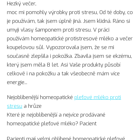
Hezký večer,
moc mi pomohly výrobky proti stresu, Od té doby, co
je používám, tak jsem úplně jiná. Jsem klidná. Ráno si
umyji vlasy šamponem proti stresu. V práci
používám homeopatické protistresové mléko a večer
koupelovou sůl. Vypozorovala jsem, že se mi
současně zlepšila i pokožka. Zbavila jsem se ekzému,
který jsem měla 8 let. Asi Vaše produkty působí
celkově i na pokožku a tak všeobecně mám více
energie...
Nejoblíbenější homeopatické
pleťové mléko proti
stresu
a hrůze
Které je nejoblíbenější a nejvíce prodávané
homeopatické pleťové mléko? Pacient
Pacienti mají velmi oblíbené homeopatické pleťové