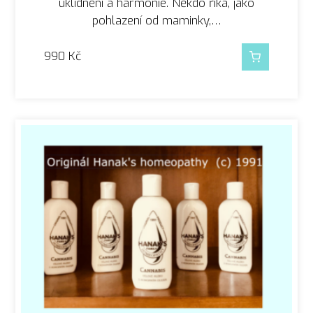
uklidnění a harmonie. Někdo říká, jako
pohlazení od maminky,…
990
Kč