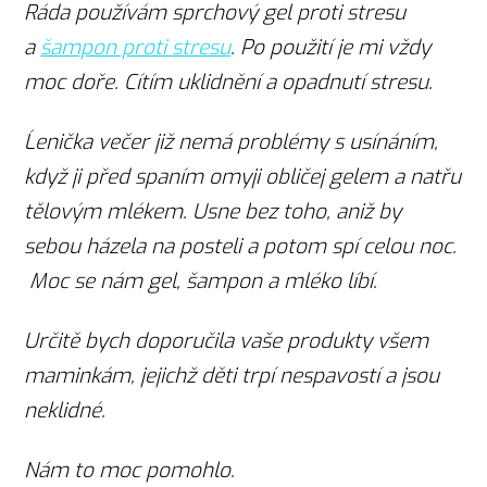
Ráda používám sprchový gel proti stresu
a
šampon proti stresu
. Po použití je mi vždy
moc doře. Cítím uklidnění a opadnutí stresu.
Ĺenička večer již nemá problémy s usínáním,
když ji před spaním omyji obličej gelem a natřu
tělovým mlékem. Usne bez toho, aniž by
sebou házela na posteli a potom spí celou noc.
Moc se nám gel, šampon a mléko líbí.
Určitě bych doporučila vaše produkty všem
maminkám, jejichž děti trpí nespavostí a jsou
neklidné.
Nám to moc pomohlo.