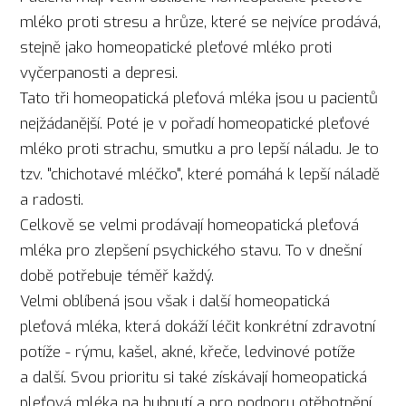
mléko proti stresu a hrůze, které se nejvíce prodává,
stejně jako homeopatické pleťové mléko proti
vyčerpanosti a depresi.
Tato tři homeopatická pleťová mléka jsou u pacientů
nejžádanější. Poté je v pořadí homeopatické pleťové
mléko proti strachu, smutku a pro lepší náladu. Je to
tzv. "chichotavé mléčko", které pomáhá k lepší náladě
a radosti.
Celkově se velmi prodávají homeopatická pleťová
mléka pro zlepšení psychického stavu. To v dnešní
době potřebuje téměř každý.
Velmi oblíbená jsou však i další homeopatická
pleťová mléka, která dokáží léčit konkrétní zdravotní
potíže - rýmu, kašel, akné, křeče, ledvinové potíže
a další. Svou prioritu si také získávají homeopatická
pleťová mléka na hubnutí a pro podporu otěhotnění.