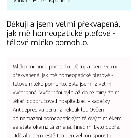
Ivanka a Honza K.pacienti
Děkuji a jsem velmi překvapená,
jak mě homeopatické pleťové -
tělové mléko pomohlo.
Mléko mi ihned pomohlo. Děkuji a jsem velmi
překvapená, jak mě homeopatické pleťové -
tělové mléko pomohlo. Byla jsem již velmi
vyčerpaná. Vyčerpání bylo až do té míry, že mi
lékaři doporučovali hospitalizaci - kapačky.
Antidepresiva beru již několik let. Ovšem
po namazání homeopatickým tělovým mlékem
se stala okamžitá změna. Ihned mi bylo dobře.
Udělala jsem ještě ten den velkou spoustu