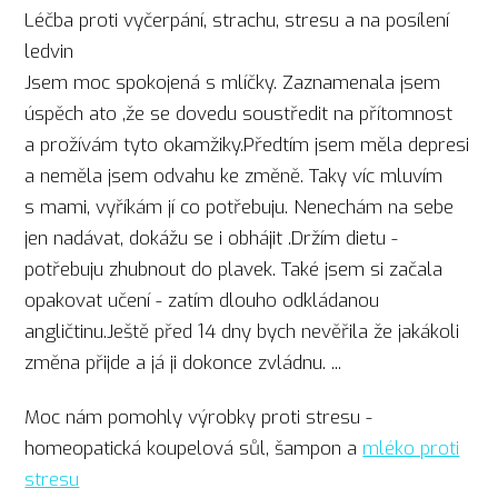
Léčba proti vyčerpání, strachu, stresu a na posílení
ledvin
Jsem moc spokojená s mlíčky. Zaznamenala jsem
úspěch ato ,že se dovedu soustředit na přítomnost
a prožívám tyto okamžiky.Předtím jsem měla depresi
a neměla jsem odvahu ke změně. Taky víc mluvím
s mami, vyříkám jí co potřebuju. Nenechám na sebe
jen nadávat, dokážu se i obhájit .Držím dietu -
potřebuju zhubnout do plavek. Také jsem si začala
opakovat učení - zatím dlouho odkládanou
angličtinu.Ještě před 14 dny bych nevěřila že jakákoli
změna přijde a já ji dokonce zvládnu. ...
Moc nám pomohly výrobky proti stresu -
homeopatická koupelová sůl, šampon a
mléko proti
stresu