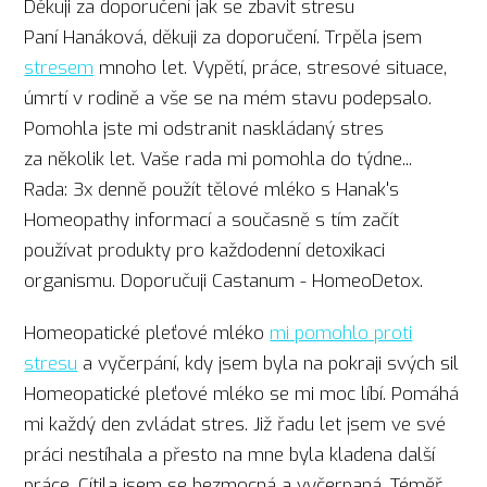
Děkuji za doporučení jak se zbavit stresu
Paní Hanáková, děkuji za doporučení. Trpěla jsem
stresem
mnoho let. Vypětí, práce, stresové situace,
úmrtí v rodině a vše se na mém stavu podepsalo.
Pomohla jste mi odstranit naskládaný stres
za několik let. Vaše rada mi pomohla do týdne...
Rada: 3x denně použít tělové mléko s Hanak's
Homeopathy informací a současně s tím začít
používat produkty pro každodenní detoxikaci
organismu. Doporučuji Castanum - HomeoDetox.
Homeopatické pleťové mléko
mi pomohlo proti
stresu
a vyčerpání, kdy jsem byla na pokraji svých sil
Homeopatické pleťové mléko se mi moc líbí. Pomáhá
mi každý den zvládat stres. Již řadu let jsem ve své
práci nestíhala a přesto na mne byla kladena další
práce. Cítila jsem se bezmocná a vyčerpaná. Téměř