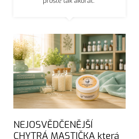
prostě tak akorát."
NEJOSVĚDČENĚJŠÍ
CHYTRÁ MASTIČKA která