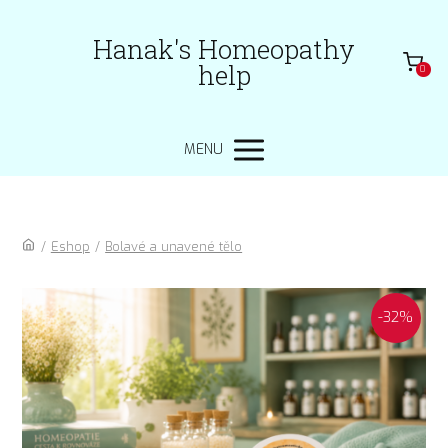
Hanak's Homeopathy
help
0
MENU
/
Eshop
/
Bolavé a unavené tělo
-32%