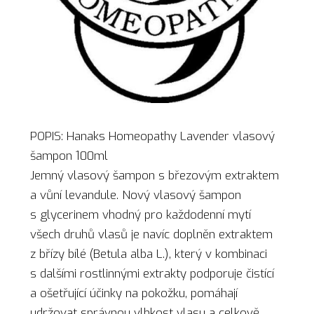
POPIS: Hanaks Homeopathy Lavender vlasový
šampon 100ml
Jemný vlasový šampon s březovým extraktem
a vůní levandule. Nový vlasový šampon
s glycerinem vhodný pro každodenní mytí
všech druhů vlasů je navíc doplněn extraktem
z břízy bílé (Betula alba L.), který v kombinaci
s dalšími rostlinnými extrakty podporuje čistící
a ošetřující účinky na pokožku, pomáhají
udržovat správnou vlhkost vlasu a celkově