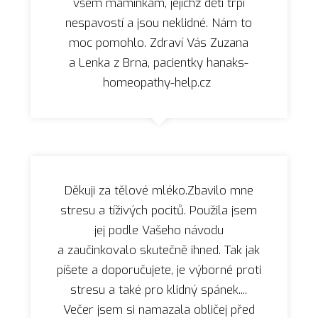
všem maminkám, jejichž děti trpí
nespavostí a jsou neklidné. Nám to
moc pomohlo. Zdraví Vás Zuzana
a Lenka z Brna, pacientky hanaks-
homeopathy-help.cz
Děkuji za tělové mléko.Zbavilo mne
stresu a tíživých pocitů. Použila jsem
jej podle Vašeho návodu
a zaučinkovalo skutečně ihned. Tak jak
píšete a doporučujete, je výborné proti
stresu a také pro klidný spánek....
Večer jsem si namazala obličej před