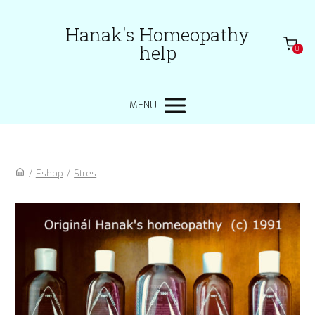
Hanak's Homeopathy
help
0
MENU
/
Eshop
/
Stres