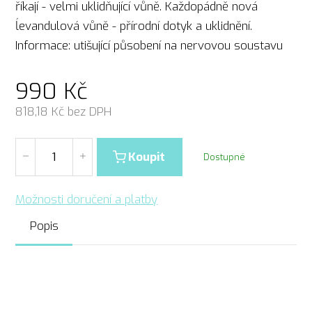
říkají - velmi uklidňující vůně. Každopádně nová
ĺevandulová vůně - přírodní dotyk a uklidnění.
Informace: utišující působení na nervovou soustavu
990
Kč
818,18
Kč bez DPH
Koupit
Dostupné
Možnosti doručení a platby
Popis