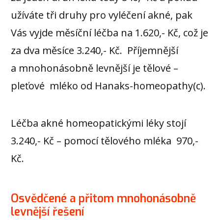
užíváte tři druhy pro vyléčení akné, pak
Vás vyjde měsíční léčba na 1.620,- Kč, což je
za dva měsíce 3.240,- Kč. Příjemnější
a mnohonásobně levnější je tělové –
pleťové mléko od Hanaks-homeopathy(c).
Léčba akné homeopatickými léky stojí
3.240,- Kč – pomocí tělového mléka 970,-
Kč.
Osvědčené a přitom mnohonásobně
levnější řešení