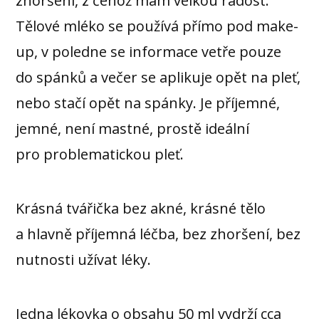
zhoršení, z čehož mám velkou radost.
Tělové mléko se používá přímo pod make-
up, v poledne se informace vetře pouze
do spánků a večer se aplikuje opět na pleť,
nebo stačí opět na spánky. Je příjemné,
jemné, není mastné, prostě ideální
pro problematickou pleť.
Krásná tvářička bez akné, krásné tělo
a hlavně příjemná léčba, bez zhoršení, bez
nutnosti užívat léky.
Jedna lékovka o obsahu 50 ml vydrží cca