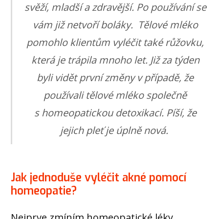
svěží, mladší a zdravější. Po používání se
vám již netvoří boláky. Tělové mléko
pomohlo klientům vyléčit také růžovku,
která je trápila mnoho let. Již za týden
byli vidět první změny v případě, že
používali tělové mléko společně
s homeopatickou detoxikací. Píší, že
jejich pleť je úplně nová.
Jak jednoduše vyléčit akné pomocí
homeopatie?
Nejprve zmíním homeopatické léky,