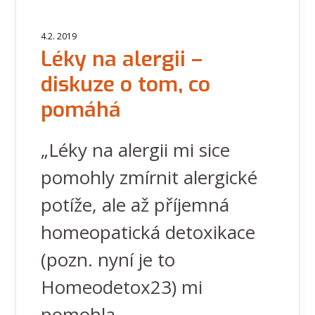
4.2. 2019
Léky na alergii –
diskuze o tom, co
pomáhá
„Léky na alergii mi sice
pomohly zmírnit alergické
potíže, ale až příjemná
homeopatická detoxikace
(pozn. nyní je to
Homeodetox23) mi
pomohla...