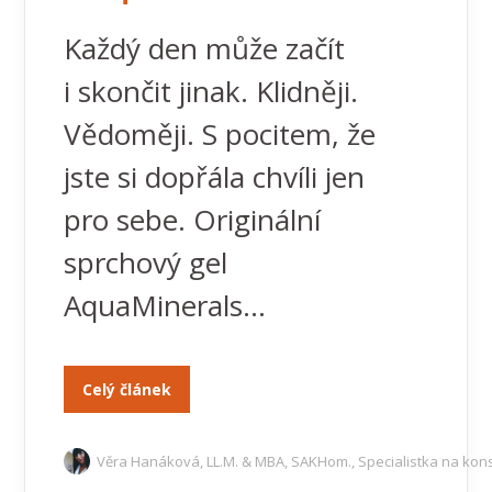
Každý den může začít
i skončit jinak. Klidněji.
Vědoměji. S pocitem, že
jste si dopřála chvíli jen
pro sebe. Originální
sprchový gel
AquaMinerals...
Celý článek
Věra Hanáková, LL.M. & MBA, SAKHom., Specialistka na kons