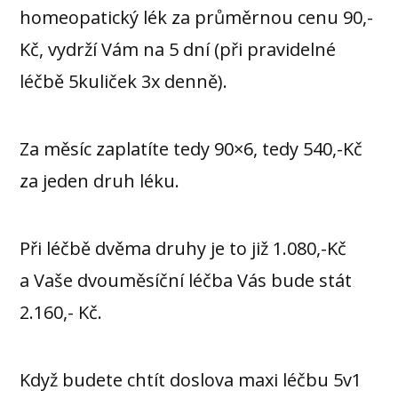
homeopatický lék za průměrnou cenu 90,-
Kč, vydrží Vám na 5 dní (při pravidelné
léčbě 5kuliček 3x denně).
Za měsíc zaplatíte tedy 90×6, tedy 540,-Kč
za jeden druh léku.
Při léčbě dvěma druhy je to již 1.080,-Kč
a Vaše dvouměsíční léčba Vás bude stát
2.160,- Kč.
Když budete chtít doslova maxi léčbu 5v1