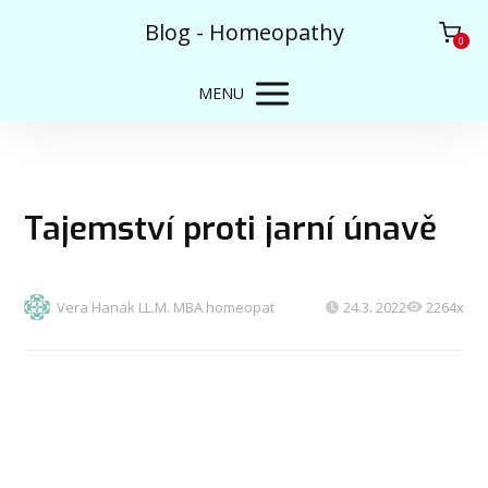
Blog - Homeopathy
0
MENU
Tajemství proti jarní únavě
Vera Hanak LL.M. MBA homeopat
24.3. 2022
2264x