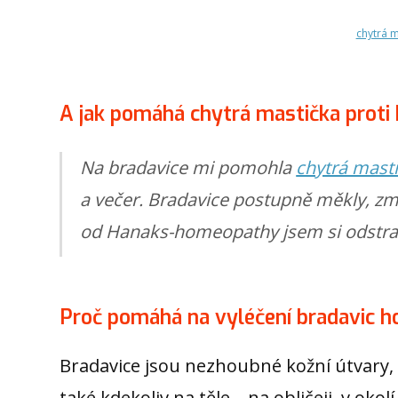
chytrá m
A jak pomáhá chytrá mastička proti 
Na bradavice mi pomohla
chytrá mast
a večer. Bradavice postupně měkly, zm
od Hanaks-homeopathy jsem si odstra
Proč pomáhá na vyléčení bradavic 
Bradavice jsou nezhoubné kožní útvary, 
také kdekoliv na těle – na obličeji, v ok