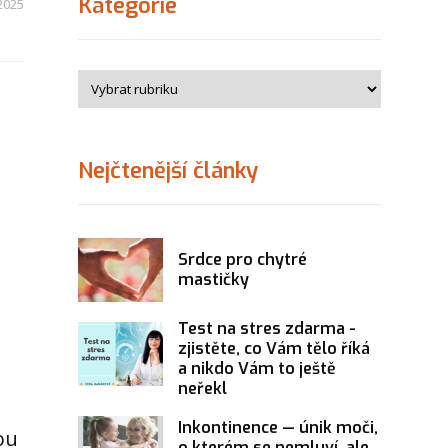
Kategorie
 2025
Nejčtenější články
Srdce pro chytré
mastičky
Test na stres zdarma -
zjistěte, co Vám tělo říká
a nikdo Vám to ještě
neřekl
Inkontinence — únik moči,
ou
o kterém se nemluví, ale