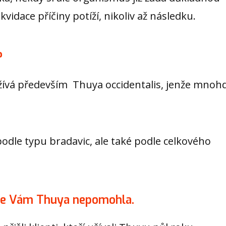
kvidace příčiny potíží, nikoliv až následku.
?
žívá především Thuya occidentalis, jenže mnoh
odle typu bradavic, ale také podle celkového
, že Vám Thuya nepomohla.