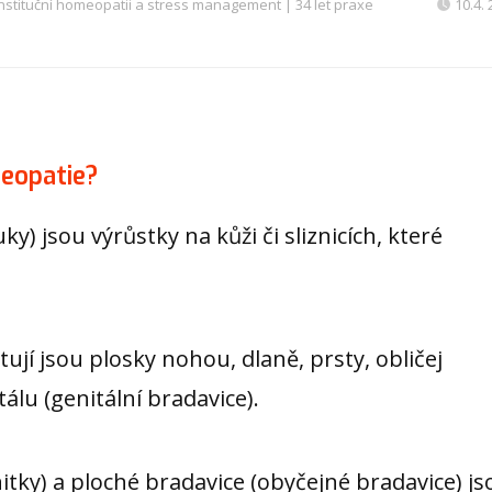
nstituční homeopatii a stress management | 34 let praxe
10.4.
meopatie?
uky) jsou výrůstky na kůži či sliznicích, které
tují jsou plosky nohou, dlaně, prsty, obličej
tálu (genitální bradavice).
nitky) a ploché bradavice (obyčejné bradavice) js