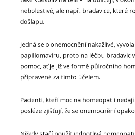
nebolestivé, ale např. bradavice, které 
došlapu.
Jedná se o onemocnění nakažlivé, vyvol
papillomaviru, proto na léčbu bradavic
pomoc, ať je již ve formě půlročního ho
připravené za tímto účelem.
Pacienti, kteří moc na homeopatii nedají
posléze zjišťují, že se onemocnění opako
Někdy stačí použít jednotlivá homeopati