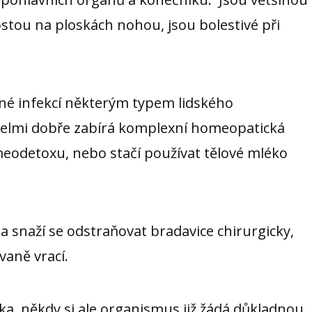
rostou na ploskách nohou, jsou bolestivé při
ané infekcí některým typem lidského
 velmi dobře zabírá komplexní homeopatická
meodetoxu, nebo stačí používat tělové mléko
 a snaží se odstraňovat bradavice chirurgicky,
vaně vrací.
ka, někdy si ale organismus již žádá důkladnou