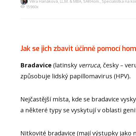
Věra Hanáková, LL.M. & MBA, SAKHom., Specialistka na ko
15960x
Jak se jich zbavit účinně pomocí ho
Bradavice
(latinsky
verruca
, česky – ver
způsobuje lidský papillomavirus (HPV).
Nejčastější místa, kde se bradavice vysky
a některé typy se vyskytují v oblasti geni
Nitkovité bradavice (mají výstupky jako 