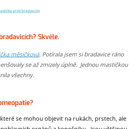
astička proti bradavicím
bradavicích? Skvěle.
ička měsíčková
. Potírala jsem si bradavice ráno
enšovaly se až zmizely úplně. Jednou mastičkou
nila všechny.
homeopatie?
které se mohou objevit na rukách, prstech, ale
olí pohlavních orgánů a konečníku. Jsou většinou