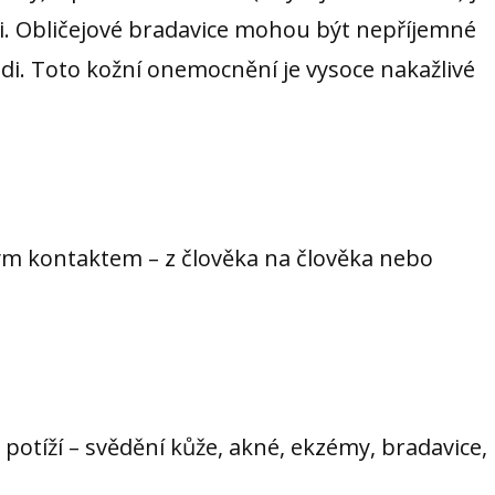
těji. Obličejové bradavice mohou být nepříjemné
ádi. Toto kožní onemocnění je vysoce nakažlivé
ým kontaktem – z člověka na člověka nebo
 potíží – svědění kůže, akné, ekzémy, bradavice,