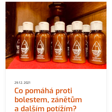
29.12. 2021
Co pomáhá proti
bolestem, zánětům
a dalším potížím?