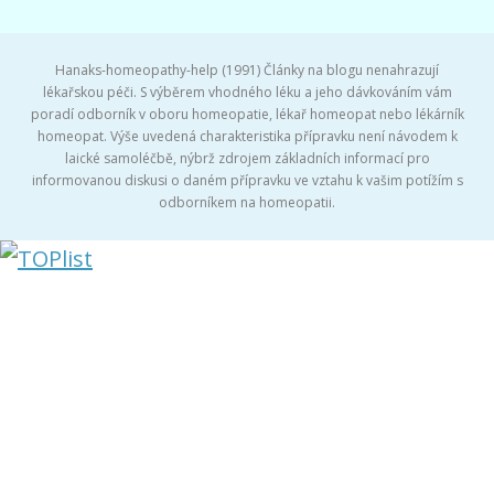
Hanaks-homeopathy-help (1991) Články na blogu nenahrazují
lékařskou péči. S výběrem vhodného léku a jeho dávkováním vám
poradí odborník v oboru homeopatie, lékař homeopat nebo lékárník
homeopat. Výše uvedená charakteristika přípravku není návodem k
laické samoléčbě, nýbrž zdrojem základních informací pro
informovanou diskusi o daném přípravku ve vztahu k vašim potížím s
odborníkem na homeopatii.