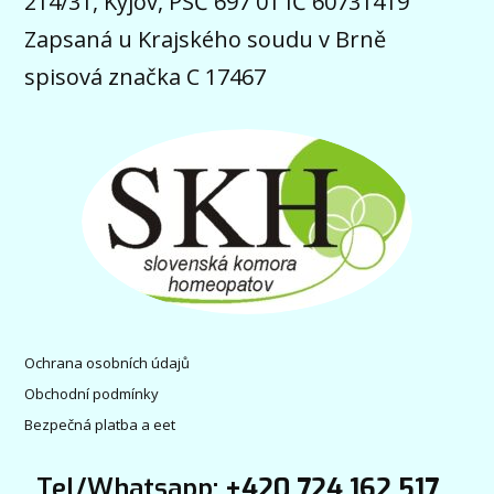
214/31, Kyjov, PSČ 697 01 IČ 60731419
Zapsaná u Krajského soudu v Brně
spisová značka C 17467
Ochrana osobních údajů
Obchodní podmínky
Bezpečná platba a eet
Tel/Whatsapp:
+420 724 162 517