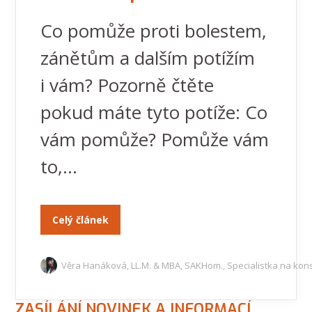
Co pomůže proti bolestem,
zánětům a dalším potížím
i vám? Pozorně čtěte
pokud máte tyto potíže: Co
vám pomůže? Pomůže vám
to,...
Celý článek
Věra Hanáková, LL.M. & MBA, SAKHom., Specialistka na kons
ZASÍLÁNÍ NOVINEK A INFORMACÍ