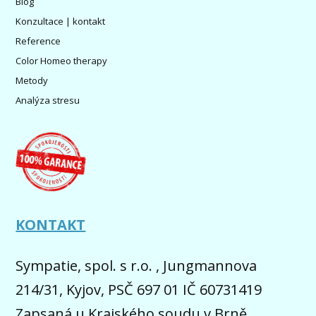
Blog
Konzultace | kontakt
Reference
Color Homeo therapy
Metody
Analýza stresu
KONTAKT
Sympatie, spol. s r.o. , Jungmannova
214/31, Kyjov, PSČ 697 01 IČ 60731419
Zapsaná u Krajského soudu v Brně