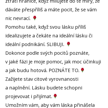
ztratí hranice, když milujete do té míry, že
dáváte přespříliš a máte pocit, že se vám
nic nevrací.
Pomohu také, když svou lásku příliš
idealizujete a čekáte na ideální lásku či
ideální podnikání. SLIBUJI.
Dokonce podle svých pocitů poznáte,
v jaké fázi je moje pomoc, jak moc účinkuji
a jak budu hotová. POZNÁTE TO.
Zažijete stav citové vyrovnanosti
a naplnění. Lásku budete schopni
projevovat i přijímat.
Umožním vám, aby vám láska přinášela