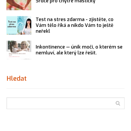
Srdce pro chytré mastičky
Test na stres zdarma - zjistěte, co
Vám tělo říká a nikdo Vám to ještě
neřekl
Inkontinence — únik moči, o kterém se
nemluví, ale který lze řešit.
Hledat