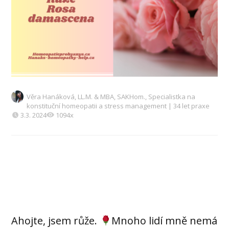
Věra Hanáková, LL.M. & MBA, SAKHom., Specialistka na
konstituční homeopatii a stress management | 34 let praxe
3.3. 2024
1094x
Ahojte, jsem růže.
Mnoho lidí mně nemá