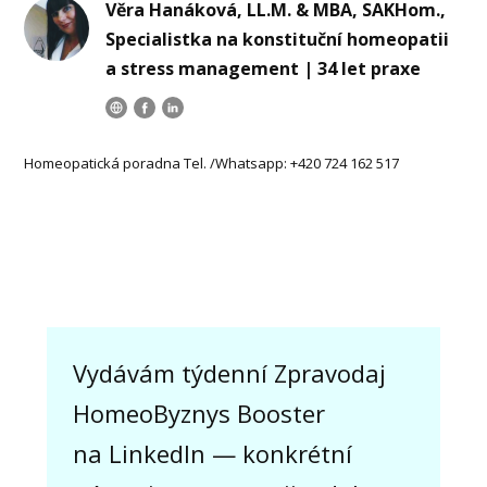
Věra Hanáková, LL.M. & MBA, SAKHom.,
Specialistka na konstituční homeopatii
a stress management | 34 let praxe
Homeopatická poradna Tel. /Whatsapp: +420 724 162 517
Vydávám týdenní Zpravodaj
HomeoByznys Booster
na LinkedIn — konkrétní