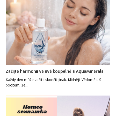
Zažijte harmonii ve své koupelně s AquaMinerals
Každý den může začít i skončit jinak. Klidněji. Vědoměji. S
pocitem, že…