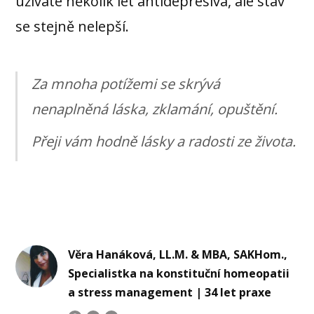
užíváte několik let antidepresiva, ale stav
se stejně nelepší.
Za mnoha potížemi se skrývá
nenaplněná láska, zklamání, opuštění.
Přeji vám hodně lásky a radosti ze života.
Věra Hanáková, LL.M. & MBA, SAKHom.,
Specialistka na konstituční homeopatii
a stress management | 34 let praxe