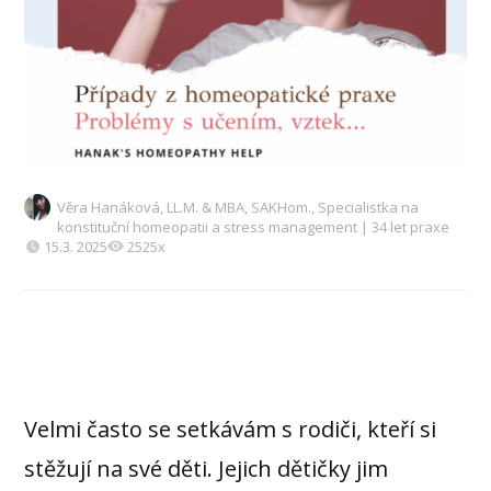
Věra Hanáková, LL.M. & MBA, SAKHom., Specialistka na
konstituční homeopatii a stress management | 34 let praxe
15.3. 2025
2525x
Velmi často se setkávám s rodiči, kteří si
stěžují na své děti. Jejich dětičky jim