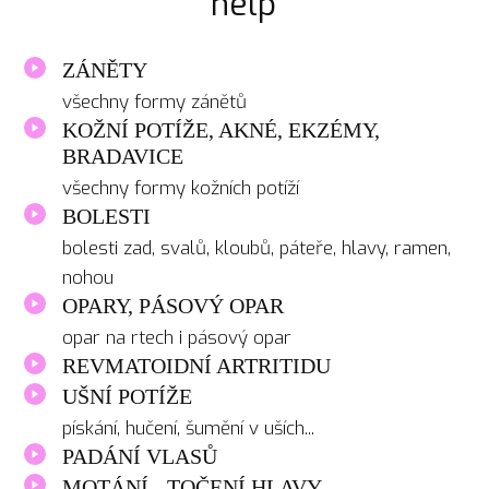
help
ZÁNĚTY
všechny formy zánětů
KOŽNÍ POTÍŽE, AKNÉ, EKZÉMY,
BRADAVICE
všechny formy kožních potíží
BOLESTI
bolesti zad, svalů, kloubů, páteře, hlavy, ramen,
nohou
OPARY, PÁSOVÝ OPAR
opar na rtech i pásový opar
REVMATOIDNÍ ARTRITIDU
UŠNÍ POTÍŽE
pískání, hučení, šumění v uších...
PADÁNÍ VLASŮ
MOTÁNÍ - TOČENÍ HLAVY