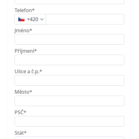
Telefon*
+420
Jméno*
Příjmení*
Ulice a č.p.*
Město*
PSČ*
Stát*