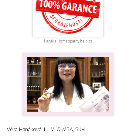
Hanak's Homeopathy help.cz
Věra Hanáková, LL.M. & MBA, SKH