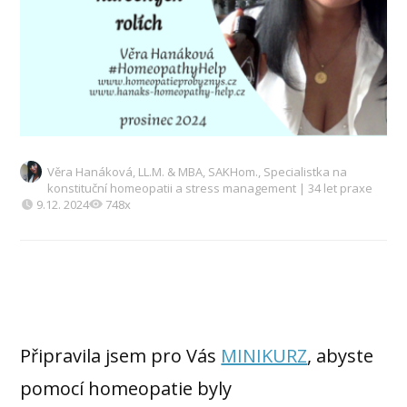
Věra Hanáková, LL.M. & MBA, SAKHom., Specialistka na
konstituční homeopatii a stress management | 34 let praxe
9.12. 2024
748x
Připravila jsem pro Vás
MINIKURZ
, abyste
pomocí homeopatie byly