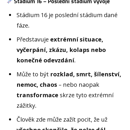
Stádium 16 – Poslední stádium vývoje
Stádium 16 je poslední stádium dané
fáze.
Představuje
extrémní situace,
vyčerpání, zkázu, kolaps nebo
konečné odevzdání
.
Může to být
rozklad, smrt, šílenství,
nemoc, chaos
– nebo naopak
transformace
skrze tyto extrémní
zážitky.
Člověk zde může zažít pocit, že už
všechno skončilo, že nelze dál