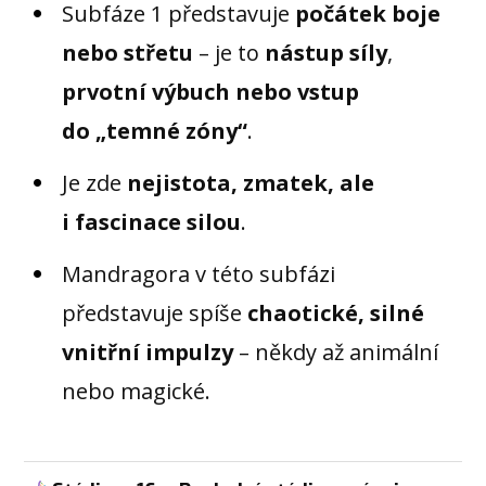
Subfáze 1 představuje
počátek boje
nebo střetu
– je to
nástup síly
,
prvotní výbuch nebo vstup
do „temné zóny“
.
Je zde
nejistota, zmatek, ale
i fascinace silou
.
Mandragora v této subfázi
představuje spíše
chaotické, silné
vnitřní impulzy
– někdy až animální
nebo magické.