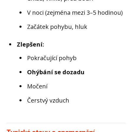
V noci (zejména mezi 3–5 hodinou)
Začátek pohybu, hluk
Zlepšení:
Pokračující pohyb
Ohýbání se dozadu
Močení
Čerstvý vzduch