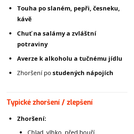
Touha po slaném, pepři, česneku,
kávě
Chuť na salámy a zvláštní
potraviny
Averze k alkoholu a tučnému jídlu
Zhoršení po
studených nápojích
Typické zhoršení / zlepšení
Zhoršení:
Chlad, vlhko, před bouří