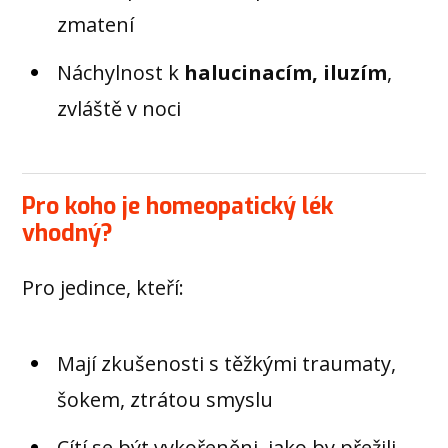
zmatení
Náchylnost k
halucinacím, iluzím
,
zvláště v noci
Pro koho je homeopatický lék
vhodný?
Pro jedince, kteří:
Mají zkušenosti s těžkými traumaty,
šokem, ztrátou smyslu
Cítí se být vykořeněni, jako by přežili