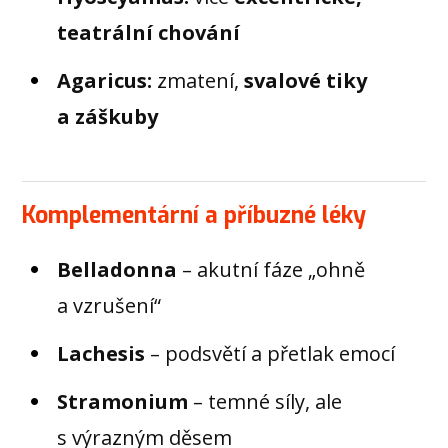
teatrální chování
Agaricus:
zmatení,
svalové tiky
a záškuby
Komplementární a příbuzné léky
Belladonna
– akutní fáze „ohně
a vzrušení“
Lachesis
– podsvětí a přetlak emocí
Stramonium
– temné síly, ale
s výrazným děsem