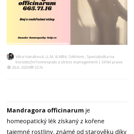
Věra Hanáková, LL.M. & MBA, SAKHom., Specialistka na
konstituční homeopatii a stress management | 34 let praxe
30.6. 2025
527x
Mandragora officinarum
je
homeopatický lék získaný z kořene
tajemné rostliny, známé od starověku díky