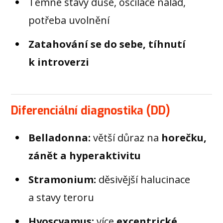
Temné stavy duše, oscilace nálad,
potřeba uvolnění
Zatahování se do sebe, tíhnutí
k introverzi
Diferenciální diagnostika (DD)
Belladonna:
větší důraz na
horečku,
zánět a hyperaktivitu
Stramonium:
děsivější halucinace
a stavy teroru
Hyoscyamus:
více
excentrické,