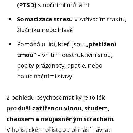
(PTSD)
s nočními můrami
Somatizace stresu
v zažívacím traktu,
žlučníku nebo hlavě
Pomáhá u lidí, kteří jsou
„přetíženi
tmou“
– vnitřní destruktivní silou,
pocity prázdnoty, apatie, nebo
halucinačními stavy
Z pohledu psychosomatiky je to lék
pro
duši zatíženou vinou, studem,
chaosem a neujasněným strachem
.
V holistickém přístupu přináší návrat