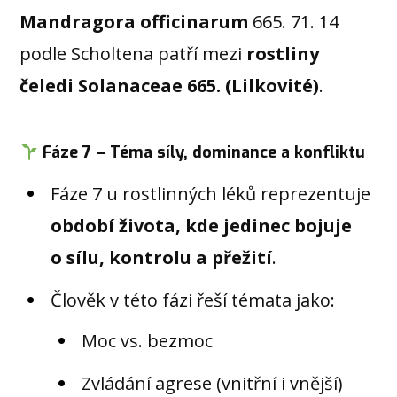
Mandragora officinarum
665. 71. 14
podle Scholtena patří mezi
rostliny
čeledi Solanaceae 665. (Lilkovité)
.
Fáze 7 – Téma síly, dominance a konfliktu
Fáze 7 u rostlinných léků reprezentuje
období života, kde jedinec bojuje
o sílu, kontrolu a přežití
.
Člověk v této fázi řeší témata jako:
Moc vs. bezmoc
Zvládání agrese (vnitřní i vnější)