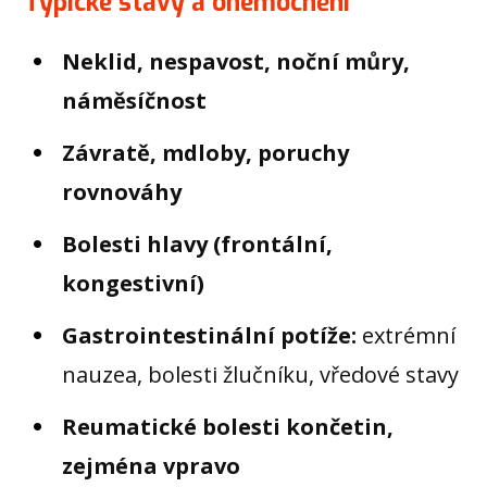
Typické stavy a onemocnění
Neklid, nespavost, noční můry,
náměsíčnost
Závratě, mdloby, poruchy
rovnováhy
Bolesti hlavy (frontální,
kongestivní)
Gastrointestinální potíže:
extrémní
nauzea, bolesti žlučníku, vředové stavy
Reumatické bolesti končetin,
zejména vpravo