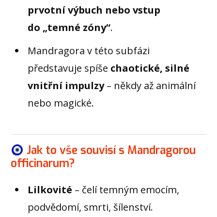
prvotní výbuch nebo vstup
do „temné zóny“
.
Mandragora v této subfázi
představuje spíše
chaotické, silné
vnitřní impulzy
– někdy až animální
nebo magické.
Jak to vše souvisí s Mandragorou
officinarum?
Lilkovité
– čelí temným emocím,
podvědomí, smrti, šílenství.