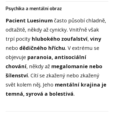
Psychika a mentální obraz
Pacient Luesinum
často působí chladně,
odtažitě, někdy až cynicky. Vnitřně však
trpí pocity
hlubokého zoufalství
,
viny
nebo
dědičného hříchu
. V extrému se
objevuje
paranoia, antisociální
chování
, někdy až
megalomanie nebo
šílenství
. Cítí se zkažený nebo zkažený
svět kolem něj. Jeho
mentální krajina je
temná, syrová a bolestivá
.