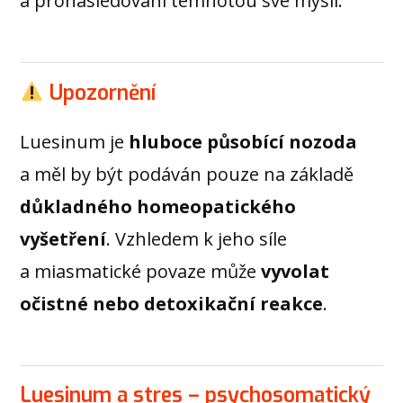
a pronásledováni temnotou své mysli.
Upozornění
Luesinum je
hluboce působící nozoda
a měl by být podáván pouze na základě
důkladného homeopatického
vyšetření
. Vzhledem k jeho síle
a miasmatické povaze může
vyvolat
očistné nebo detoxikační reakce
.
Luesinum a stres – psychosomatický