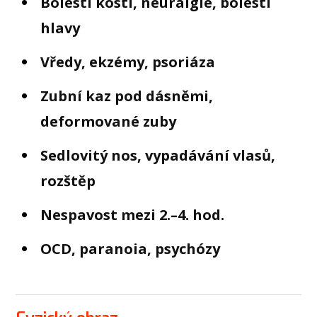
Bolesti kostí, neuralgie, bolesti
hlavy
Vředy, ekzémy, psoriáza
Zubní kaz pod dásněmi,
deformované zuby
Sedlovitý nos, vypadávání vlasů,
rozštěp
Nespavost mezi 2.–4. hod.
OCD, paranoia, psychózy