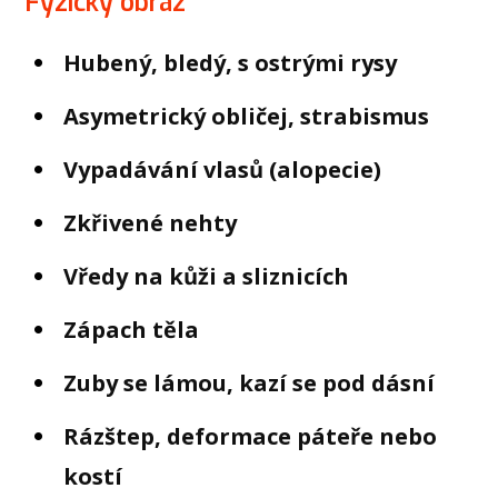
Fyzický obraz
Hubený, bledý, s ostrými rysy
Asymetrický obličej, strabismus
Vypadávání vlasů (alopecie)
Zkřivené nehty
Vředy na kůži a sliznicích
Zápach těla
Zuby se lámou, kazí se pod dásní
Rázštep, deformace páteře nebo
kostí