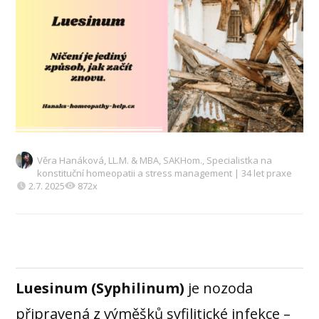
Věra Hanáková, LL.M. & MBA, SAKHom., Specialistka na
konstituční homeopatii a stress management | 34 let praxe
2.7. 2025
872x
Luesinum (Syphilinum)
je nozoda
připravená z výměšků syfilitické infekce –