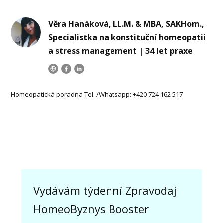
Věra Hanáková, LL.M. & MBA, SAKHom.,
Specialistka na konstituční homeopatii
a stress management | 34 let praxe
Homeopatická poradna Tel. /Whatsapp: +420 724 162 517
Vydávám týdenní Zpravodaj
HomeoByznys Booster