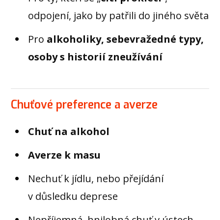
odpojení, jako by patřili do jiného světa
Pro
alkoholiky, sebevražedné typy,
osoby s historií zneužívání
Chuťové preference a averze
Chuť na alkohol
Averze k masu
Nechuť k jídlu, nebo přejídání
v důsledku deprese
Nepříjemná, hnilobná chuť v ústech