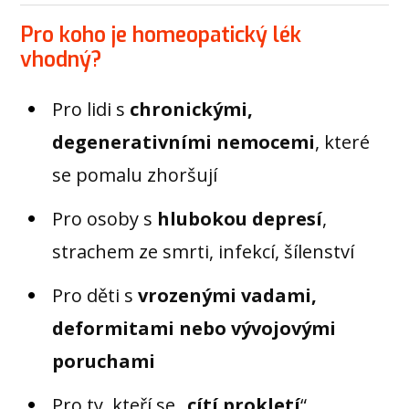
Pro koho je homeopatický lék
vhodný?
Pro lidi s
chronickými,
degenerativními nemocemi
, které
se pomalu zhoršují
Pro osoby s
hlubokou depresí
,
strachem ze smrti, infekcí, šílenství
Pro děti s
vrozenými vadami,
deformitami nebo vývojovými
poruchami
Pro ty, kteří se „
cítí prokletí
“,