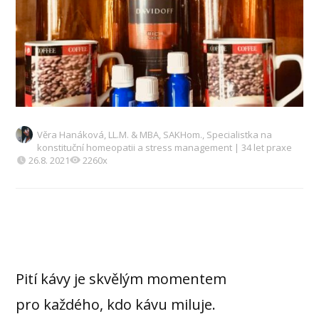
Věra Hanáková, LL.M. & MBA, SAKHom., Specialistka na
konstituční homeopatii a stress management | 34 let praxe
26.8. 2021
2260x
Pití kávy je skvělým momentem
pro každého, kdo kávu miluje.