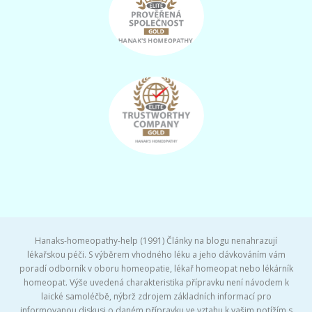
Hanaks-homeopathy-help (1991) Články na blogu nenahrazují
lékařskou péči. S výběrem vhodného léku a jeho dávkováním vám
poradí odborník v oboru homeopatie, lékař homeopat nebo lékárník
homeopat. Výše uvedená charakteristika přípravku není návodem k
laické samoléčbě, nýbrž zdrojem základních informací pro
informovanou diskusi o daném přípravku ve vztahu k vašim potížím s