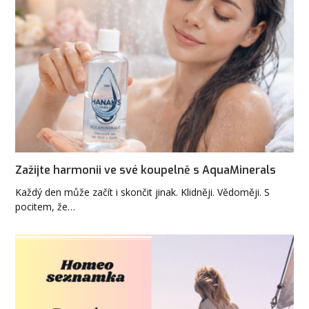
Zažijte harmonii ve své koupelně s AquaMinerals
Každý den může začít i skončit jinak. Klidněji. Vědoměji. S
pocitem, že…