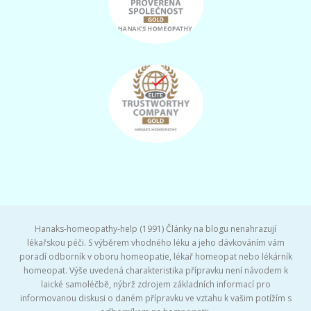
Hanaks-homeopathy-help (1991) Články na blogu nenahrazují
lékařskou péči. S výběrem vhodného léku a jeho dávkováním vám
poradí odborník v oboru homeopatie, lékař homeopat nebo lékárník
homeopat. Výše uvedená charakteristika přípravku není návodem k
laické samoléčbě, nýbrž zdrojem základních informací pro
informovanou diskusi o daném přípravku ve vztahu k vašim potížím s