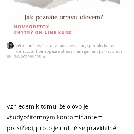
Věra Hanáková, LL.M. & MBA, SAKHom., Specialistka na
konstituční homeopatii a stress management | 34 let praxe
13.9. 2022
2351x
Vzhledem k tomu, že olovo je
všudypřítomným kontaminantem
prostředí, proto je nutné se pravidelně