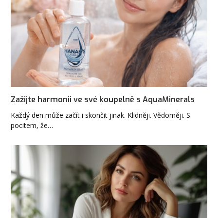
Zažijte harmonii ve své koupelně s AquaMinerals
Každý den může začít i skončit jinak. Klidněji. Vědoměji. S
pocitem, že…