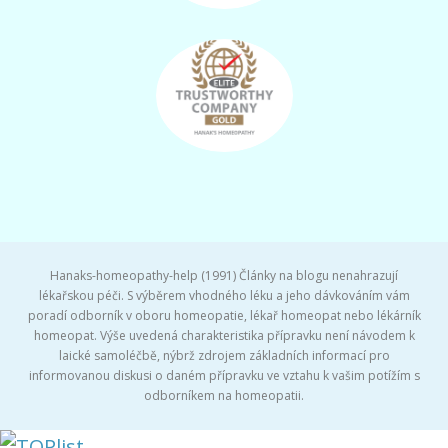
Hanaks-homeopathy-help (1991) Články na blogu nenahrazují
lékařskou péči. S výběrem vhodného léku a jeho dávkováním vám
poradí odborník v oboru homeopatie, lékař homeopat nebo lékárník
homeopat. Výše uvedená charakteristika přípravku není návodem k
laické samoléčbě, nýbrž zdrojem základních informací pro
informovanou diskusi o daném přípravku ve vztahu k vašim potížím s
odborníkem na homeopatii.