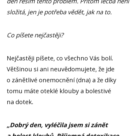
den řeším tento problém. Přitom léčba není
složitá, jen je potřeba vědět, jak na to.
Co píšete nejčastěji?
Nejčastěji píšete, co všechno Vás bolí.
Většinou si ani neuvědomujete, že jde
o zánětlivé onemocnění (dna) a že díky
tomu máte oteklé klouby a bolestivé
na dotek.
„Dobrý den, vyléčila jsem si zánět
a bolest kloubů. Příjemná detoxikace