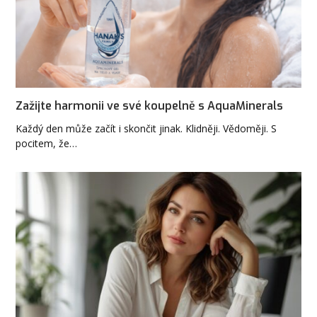
Zažijte harmonii ve své koupelně s AquaMinerals
Každý den může začít i skončit jinak. Klidněji. Vědoměji. S
pocitem, že…