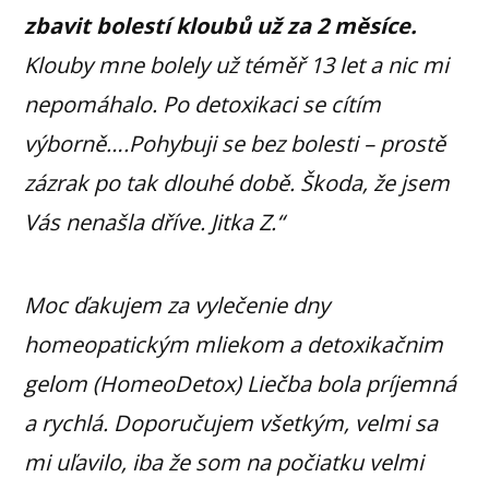
zbavit bolestí kloubů už za 2 měsíce.
Klouby mne bolely už téměř 13 let a nic mi
nepomáhalo. Po detoxikaci se cítím
výborně….Pohybuji se bez bolesti – prostě
zázrak po tak dlouhé době. Škoda, že jsem
Vás nenašla dříve. Jitka Z.“
Moc ďakujem za vylečenie dny
homeopatickým mliekom a detoxikačnim
gelom (HomeoDetox) Liečba bola príjemná
a rychlá. Doporučujem všetkým, velmi sa
mi uľavilo, iba že som na počiatku velmi