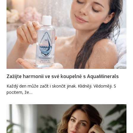
Zažijte harmonii ve své koupelně s AquaMinerals
Každý den může začít i skončit jinak. Klidněji. Vědoměji. S
pocitem, že…