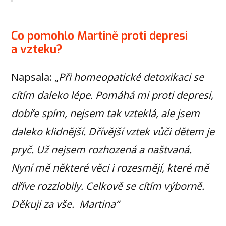
Co pomohlo Martině proti depresi
a vzteku?
Napsala: „
Při homeopatické detoxikaci se
cítím daleko lépe. Pomáhá mi proti depresi,
dobře spím, nejsem tak vzteklá, ale jsem
daleko klidnější. Dřívější vztek vůči dětem je
pryč. Už nejsem rozhozená a naštvaná.
Nyní mě některé věci i rozesmějí, které mě
dříve rozzlobily. Celkově se cítím výborně.
Děkuji za vše. Martina“