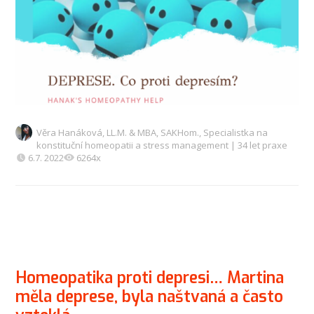
Věra Hanáková, LL.M. & MBA, SAKHom., Specialistka na
konstituční homeopatii a stress management | 34 let praxe
6.7. 2022
6264x
Homeopatika proti depresi… Martina
měla deprese, byla naštvaná a často