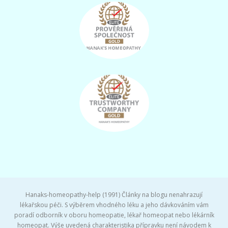
Hanaks-homeopathy-help (1991) Články na blogu nenahrazují
lékařskou péči. S výběrem vhodného léku a jeho dávkováním vám
poradí odborník v oboru homeopatie, lékař homeopat nebo lékárník
homeopat. Výše uvedená charakteristika přípravku není návodem k