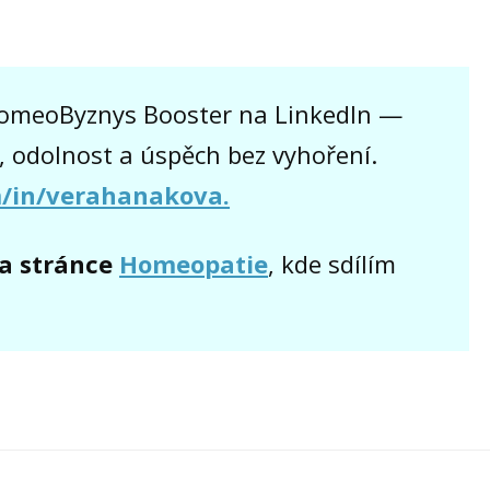
omeoByznys Booster na LinkedIn —
, odolnost a úspěch bez vyhoření.
m/in/verahanakova.
a stránce
Homeopatie
, kde sdílím