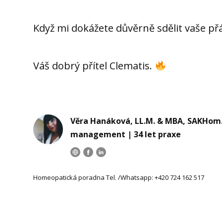
Když mi dokážete důvěrně sdělit vaše p
Váš dobrý přítel Clematis.
Věra Hanáková, LL.M. & MBA, SAKHom.,
management | 34 let praxe
Homeopatická poradna Tel. /Whatsapp: +420 724 162 517