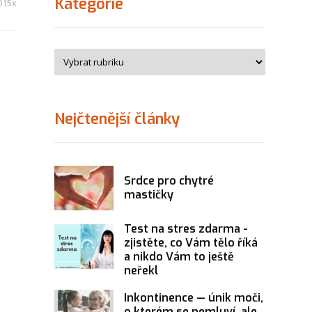
Kategorie
015x
Nejčtenější články
Srdce pro chytré
mastičky
Test na stres zdarma -
zjistěte, co Vám tělo říká
a nikdo Vám to ještě
neřekl
Inkontinence — únik moči,
o kterém se nemluví, ale