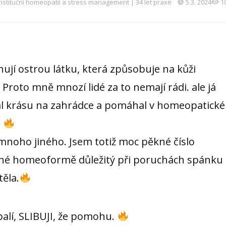
nstituční homeopatii a stress management | 34 let praxe
5.3. 2024
1
hují ostrou látku, která způsobuje na kůži
roto mně mnozí lidé za to nemají rádi. ale já
lal krásu na zahrádce a pomáhal v homeopatické
.
mnoho jiného. Jsem totiž moc pěkné číslo
 plné homeoformě důležitý při poruchách spánku
těla.
alí, SLIBUJI, že pomohu.