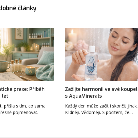
dobné články
ické praxe: Příběh
Zažijte harmonii ve své koupe
 let
s AquaMinerals
t, přišla s tím, co sama
Každý den může začít i skončit jinak.
přesně pojmenovat.
Klidněji. Vědoměji. S pocitem, že…