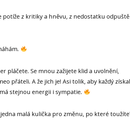
 potíže z kritiky a hněvu, z nedostatku odpuště
omáhám.
r pláčete. Se mnou zažijete klid a uvolnění,
přáteli. A že jich je! Asi tolik, aby každý získa
ý má stejnou energii i sympatie.
jedna malá kulička pro změnu, po které toužíte