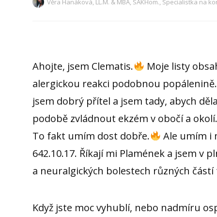
Věra Hanáková, LL.M. & MBA, SAKHom., Specialistka na ko
Ahojte, jsem Clematis.
Moje listy obsa
alergickou reakci podobnou popálenině. P
jsem dobrý přítel a jsem tady, abych dě
podobě zvládnout ekzém v obočí a okolí
To fakt umím dost dobře.
Ale umím i 
642.10.17. Říkají mi Plamének a jsem v
a neuralgických bolestech různých částí 
Když jste moc vyhublí, nebo nadmíru osp