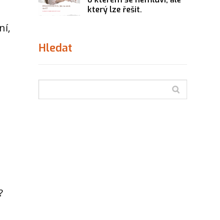
který lze řešit.
ní,
Hledat
l
?