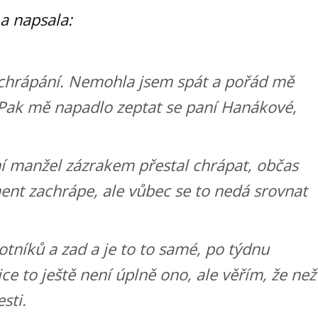
 a napsala:
 chrápání. Nemohla jsem spát a pořád mě
 Pak mě napadlo zeptat se paní Hanákové,
í manžel zázrakem přestal chrápat, občas
nt zachrápe, ale vůbec se to nedá srovnat
tníků a zad a je to to samé, po týdnu
ce to ještě není úplně ono, ale věřím, že než
sti.