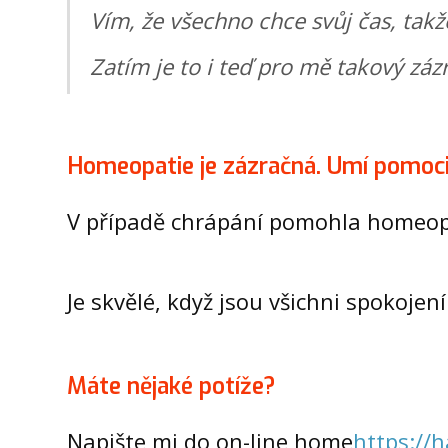
Vím, že všechno chce svůj čas, takž
Zatím je to i teď pro mě takový záz
Homeopatie je zázračná. Umí pomoci
V případě chrápání pomohla homeop
Je skvělé, když jsou všichni spokojení
Máte nějaké potíže?
Napište mi do on-line home
https://