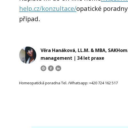
help.cz/konzultace/
opatické poradny
případ.
Věra Hanáková, LL.M. & MBA, SAKHom.,
management | 34 let praxe
Homeopatická poradna Tel. /Whatsapp: +420 724 162 517