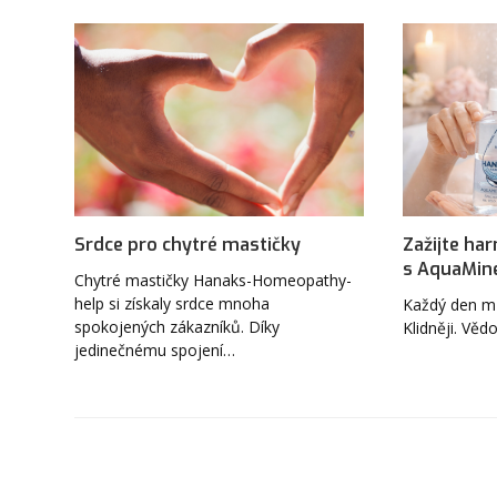
Srdce pro chytré mastičky
Zažijte ha
s AquaMin
Chytré mastičky Hanaks-Homeopathy-
help si získaly srdce mnoha
Každý den můž
spokojených zákazníků. Díky
Klidněji. Věd
jedinečnému spojení…