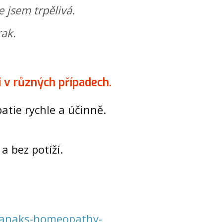
e jsem trpělivá.
rak
.
 v různých případech.
atie rychle a účinně.
 a bez potíží.
hanaks-homeopathy-