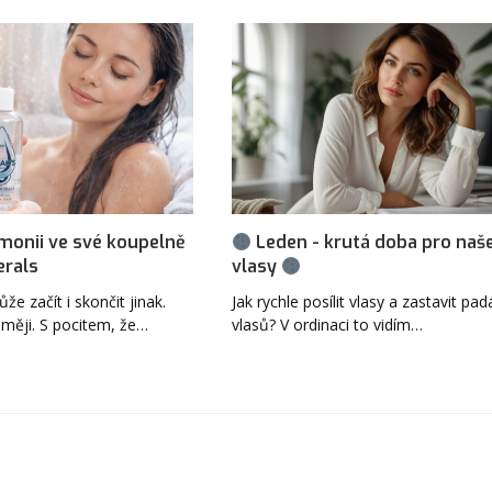
rmonii ve své koupelně
Leden - krutá doba pro naš
erals
vlasy
e začít i skončit jinak.
Jak rychle posílit vlasy a zastavit pad
oměji. S pocitem, že…
vlasů? V ordinaci to vidím…