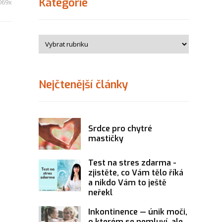
Kategorie
069x
Nejčtenější články
Srdce pro chytré
mastičky
Test na stres zdarma -
zjistěte, co Vám tělo říká
a nikdo Vám to ještě
neřekl
Inkontinence — únik moči,
o kterém se nemluví, ale