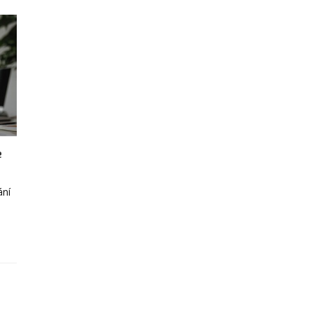
e
ání