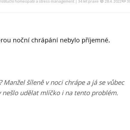
nstituční homeopatii a stress management | 34 let praxe
28.4. 2022
3
terou noční chrápání nebylo příjemné.
? Manžel šíleně v noci chrápe a já se vůbec
 nešlo udělat mlíčko i na tento problém.