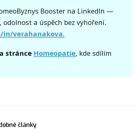
omeoByznys Booster na LinkedIn —
, odolnost a úspěch bez vyhoření.
m/in/verahanakova.
a stránce
Homeopatie
, kde sdílím
dobné články