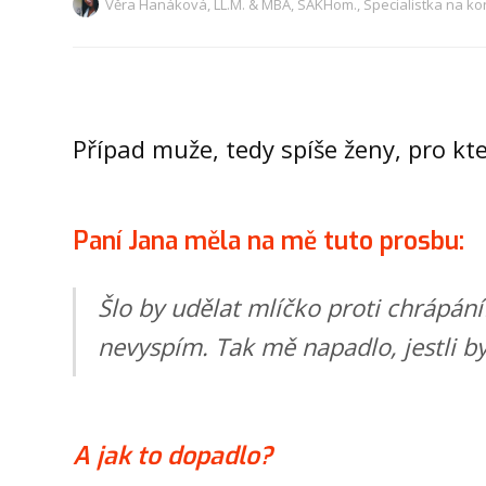
Věra Hanáková, LL.M. & MBA, SAKHom., Specialistka na ko
Případ muže, tedy spíše ženy, pro k
Paní Jana měla na mě tuto prosbu:
Šlo by udělat mlíčko proti chrápání
nevyspím. Tak mě napadlo, jestli by
A jak to dopadlo?