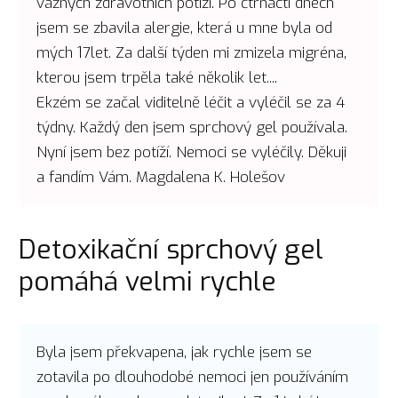
vážných zdravotních potíží. Po čtrnácti dnech
jsem se zbavila alergie, která u mne byla od
mých 17let. Za další týden mi zmizela migréna,
kterou jsem trpěla také několik let....
Ekzém se začal viditelně léčit a vyléčil se za 4
týdny. Každý den jsem sprchový gel používala.
Nyní jsem bez potíží. Nemoci se vyléčily. Děkuji
a fandím Vám. Magdalena K. Holešov
Detoxikační sprchový gel
pomáhá velmi rychle
Byla jsem překvapena, jak rychle jsem se
zotavila po dlouhodobé nemoci jen používáním