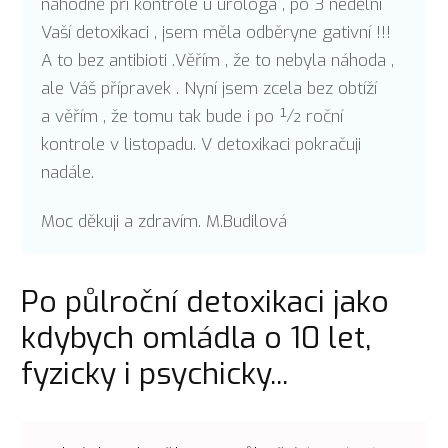
náhodně při kontrole u urologa , po 3 nedělní
Vaší detoxikaci , jsem měla odběryne gativní !!!
A to bez antibioti .Věřím , že to nebyla náhoda ,
ale Váš přípravek . Nyní jsem zcela bez obtíží
a věřím , že tomu tak bude i po ½ roční
kontrole v listopadu. V detoxikaci pokračuji
nadále.
Moc děkuji a zdravím. M.Budilová
Po půlroční detoxikaci jako
kdybych omládla o 10 let,
fyzicky i psychicky...