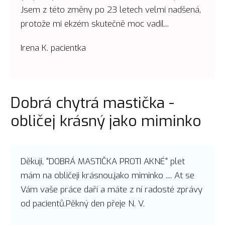
Jsem z této změny po 23 letech velmi nadšená,
protože mi ekzém skutečně moc vadil...
Irena K. pacientka
Dobrá chytrá mastička -
obličej krásný jako miminko
Děkuji, "DOBRÁ MASTIČKA PROTI AKNÉ" plet
mám na obličeji krásnou,jako miminko .... At se
Vám vaše práce daří a máte z ní radosté zprávy
od pacientů.Pěkný den přeje N. V.