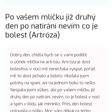
Po vašem mlíčku již druhý
den po natírání nevím co je
bolest (Artróza)
Dobrý den, chtěla bych se s vámi podělit
o účinek mlíčka na artrózu. Artróza je dost
bolestivá, v noci mě nenechala vyspat, pořád
mě to dost píchalo a bolelo. Hledala jsem
polohy na spaní, ani na jednom boku to nešlo.
Nespala jsem vůbec, ale po vašem mlíčku, již
druhý den po natírání, nevím, co je bolest v noci
a spím v klidu, jak miminko. Přes den bolest
ustoupila o půlku. Moc vám děkuji za tento