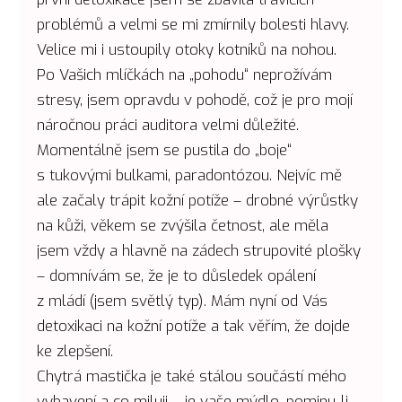
problémů a velmi se mi zmírnily bolesti hlavy.
Velice mi i ustoupily otoky kotníků na nohou.
Po Vašich mlíčkách na „pohodu“ neprožívám
stresy, jsem opravdu v pohodě, což je pro mojí
náročnou práci auditora velmi důležité.
Momentálně jsem se pustila do „boje“
s tukovými bulkami, paradontózou. Nejvíc mě
ale začaly trápit kožní potíže – drobné výrůstky
na kůži, věkem se zvýšila četnost, ale měla
jsem vždy a hlavně na zádech strupovité plošky
– domnívám se, že je to důsledek opálení
z mládí (jsem světlý typ). Mám nyní od Vás
detoxikaci na kožní potíže a tak věřím, že dojde
ke zlepšení.
Chytrá mastička je také stálou součástí mého
vybavení a co miluji – je vaše mýdlo, pominu-li