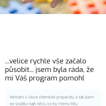
...velice rychle vše začalo
působit... jsem byla ráda, že
mi Váš program pomohl
Nemám v lásce chemické preparáty a tak jsem
se snažila najít něco, co by mému tělu