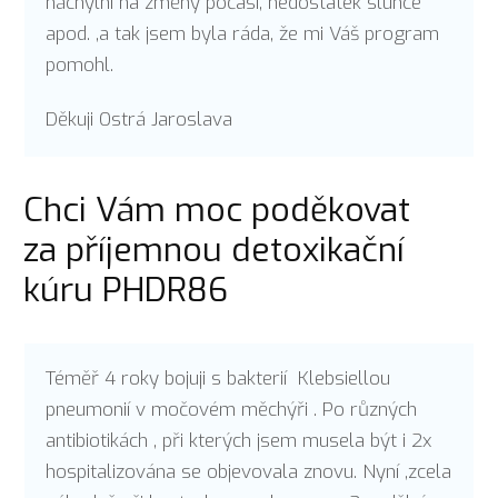
náchylní na změny počasí, nedostatek slunce
apod. ,a tak jsem byla ráda, že mi Váš program
pomohl.
Děkuji Ostrá Jaroslava
Chci Vám moc poděkovat
za příjemnou detoxikační
kúru PHDR86
Téměř 4 roky bojuji s bakterií Klebsiellou
pneumonií v močovém měchýři . Po různých
antibiotikách , při kterých jsem musela být i 2x
hospitalizována se objevovala znovu. Nyní ,zcela