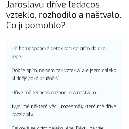
Jaroslavu dříve ledacos
vzteklo, rozhodilo a naštvalo.
Co jí pomohlo?
Při homeopatické detoxikaci se cítím daleko
lépe.
Dobře spím, nejsem tak vzteklá, ale jsem daleko
klidnější,také pružnější.
Dříve mě ledacos rozhodilo a naštvalo.
Nyní mě některé věci i rozesmějí, které mě dříve
rozzlobily.
Celkově se cítím daleko lépe. Děkuji za vše.