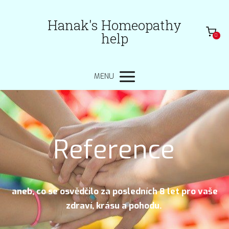
Hanak's Homeopathy
help
0
MENU
Reference
aneb, co se osvědčilo za posledních 8 let pro vaše
zdraví, krásu a pohodu.