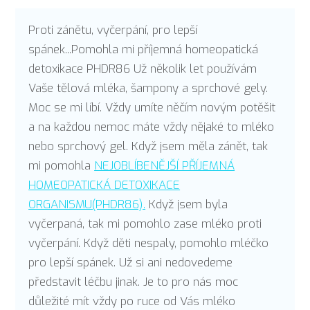
Proti zánětu, vyčerpání, pro lepší
spánek...Pomohla mi příjemná homeopatická
detoxikace PHDR86 Už několik let používám
Vaše tělová mléka, šampony a sprchové gely.
Moc se mi líbí. Vždy umíte něčím novým potěšit
a na každou nemoc máte vždy nějaké to mléko
nebo sprchový gel. Když jsem měla zánět, tak
mi pomohla
NEJOBLÍBENĚJŠÍ PŘÍJEMNÁ
HOMEOPATICKÁ DETOXIKACE
ORGANISMU(PHDR86).
Když jsem byla
vyčerpaná, tak mi pomohlo zase mléko proti
vyčerpání. Když děti nespaly, pomohlo mléčko
pro lepší spánek. Už si ani nedovedeme
představit léčbu jinak. Je to pro nás moc
důležité mít vždy po ruce od Vás mléko