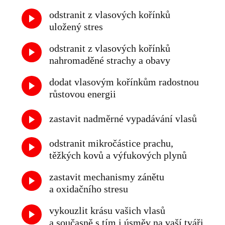
odstranit z vlasových kořínků
uložený stres
odstranit z vlasových kořínků
nahromaděné strachy a obavy
dodat vlasovým kořínkům radostnou
růstovou energii
zastavit nadměrné vypadávání vlasů
odstranit mikročástice prachu,
těžkých kovů a výfukových plynů
zastavit mechanismy zánětu
a oxidačního stresu
vykouzlit krásu vašich vlasů
a současně s tím i úsměv na vaší tváři