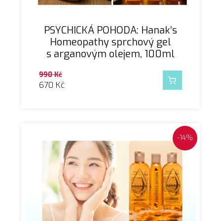
PSYCHICKÁ POHODA: Hanak’s
Homeopathy sprchový gel
s arganovým olejem, 100ml
990
Kč
670
Kč
-14%