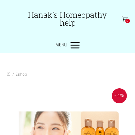
Hanak's Homeopathy
help
0
MENU
/
Eshop
-14%