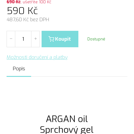
690
Kč
, ušetříte 100 Kč
590
Kč
487,60
Kč bez DPH
Koupit
Dostupné
Možnosti doručení a platby
Popis
ARGAN oil
Sprchový gel