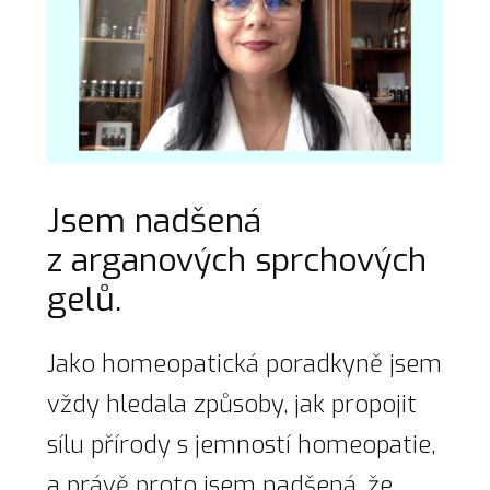
Jsem nadšená
z arganových sprchových
gelů.
Jako homeopatická poradkyně jsem
vždy hledala způsoby, jak propojit
sílu přírody s jemností homeopatie,
a právě proto jsem nadšená, že