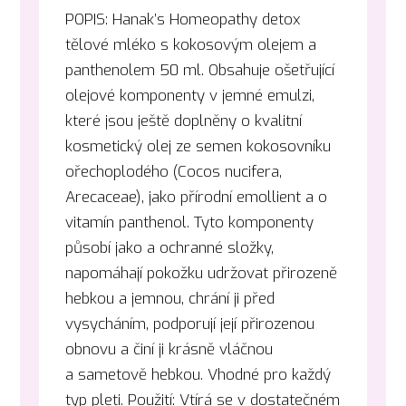
POPIS: Hanak’s Homeopathy detox
tělové mléko s kokosovým olejem
a
panthenolem 50 ml.
Obsahuje ošetřující
olejové komponenty v jemné emulzi,
které jsou ještě doplněny o kvalitní
kosmetický olej ze semen kokosovníku
ořechoplodého (Cocos nucifera,
Arecaceae), jako přírodní emollient a o
vitamín panthenol. Tyto komponenty
působí jako a ochranné složky,
napomáhají pokožku udržovat přirozeně
hebkou a jemnou, chrání ji před
vysycháním, podporují její přirozenou
obnovu a činí ji krásně vláčnou
a sametově hebkou. Vhodné pro každý
typ pleti. Použití: Vtírá se v dostatečném