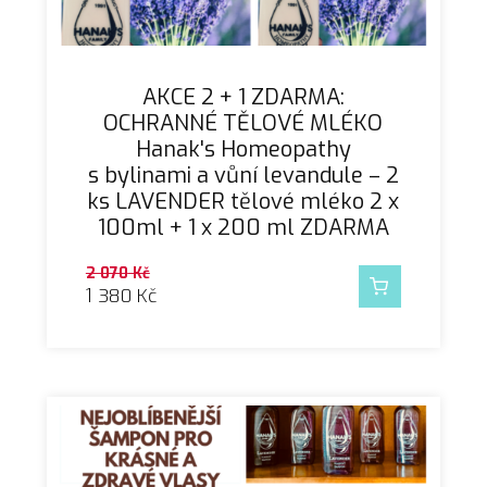
AKCE 2 + 1 ZDARMA:
OCHRANNÉ TĚLOVÉ MLÉKO
Hanak's Homeopathy
s bylinami a vůní levandule – 2
ks LAVENDER tělové mléko 2 x
100ml + 1 x 200 ml ZDARMA
2 070
Kč
1 380
Kč