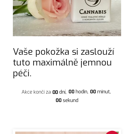
Vaše pokožka si zaslouží
tuto maximálně jemnou
péči.
0
0
hodin
0
0
minut
Akce končí za
dní
0
0
0
0
sekund