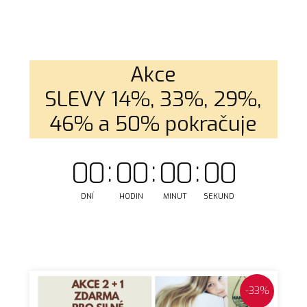
Akce
SLEVY 14%, 33%, 29%,
46% a 50% pokračuje
0
0
0
0
0
0
0
0
DNÍ
HODIN
MINUT
SEKUND
-33%