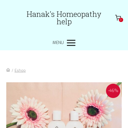
Hanak's Homeopathy
help
0
MENU
/
Eshop
-46%