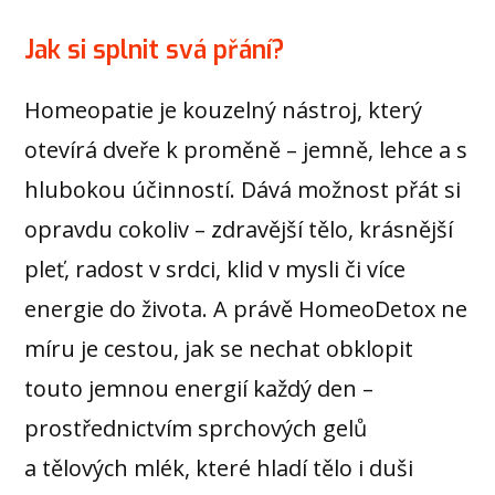
Jak si splnit svá přání?
Homeopatie je kouzelný nástroj, který
otevírá dveře k proměně – jemně, lehce a s
hlubokou účinností. Dává možnost přát si
opravdu cokoliv – zdravější tělo, krásnější
pleť, radost v srdci, klid v mysli či více
energie do života. A právě HomeoDetox ne
míru je cestou, jak se nechat obklopit
touto jemnou energií každý den –
prostřednictvím sprchových gelů
a tělových mlék, které hladí tělo i duši