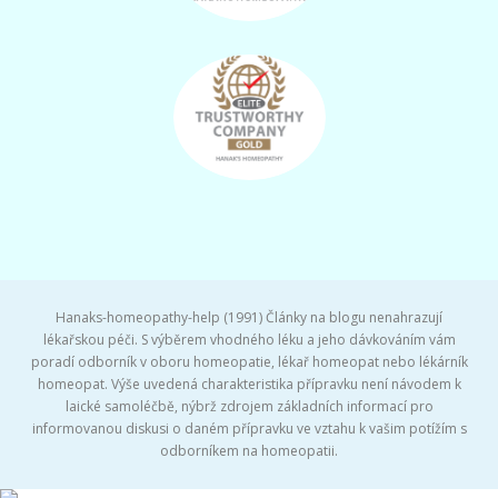
Hanaks-homeopathy-help (1991) Články na blogu nenahrazují
lékařskou péči. S výběrem vhodného léku a jeho dávkováním vám
poradí odborník v oboru homeopatie, lékař homeopat nebo lékárník
homeopat. Výše uvedená charakteristika přípravku není návodem k
laické samoléčbě, nýbrž zdrojem základních informací pro
informovanou diskusi o daném přípravku ve vztahu k vašim potížím s
odborníkem na homeopatii.