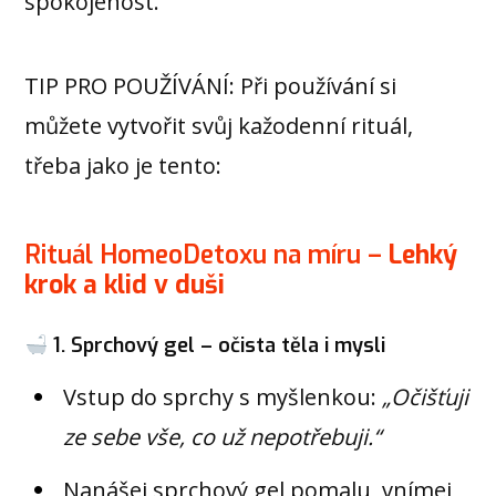
spokojenost.
TIP PRO POUŽÍVÁNÍ: Při používání si
můžete vytvořit svůj kažodenní rituál,
třeba jako je tento:
Rituál HomeoDetoxu na míru –
Lehký
krok a klid v duši
1. Sprchový gel – očista těla i mysli
Vstup do sprchy s myšlenkou:
„Očišťuji
ze sebe vše, co už nepotřebuji.“
Nanášej sprchový gel pomalu, vnímej