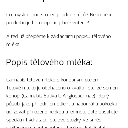
Co myslíte, bude to jen prodejce léků? Nebo někdo,
pro koho je homeopatie jeho životem?
A teď už přejděme k základnímu popisu tělového
mléka.
Popis tělového mléka:
Cannabis tělové mléko s konopným olejem
Tělové mléko je obohaceno o kvalitní olej ze semen
konopí (Cannabis Sativa L.,Angiospermae), který
působí jako přírodní emollient a napomáhá pokožku
udržovat přirozeně hebkou a jemnou. Dále obsahuje
speciální hydratační olejové složky, ve směsi
s vitamínem panthenolem, které poskytují pleti