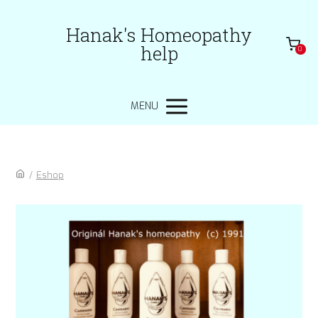
Hanak's Homeopathy
help
0
MENU
/
Eshop