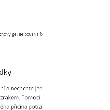
chový gel se používá 1x
edky
ní a nechcete jen
zázrakem. Pomocí
na příčina potíží.