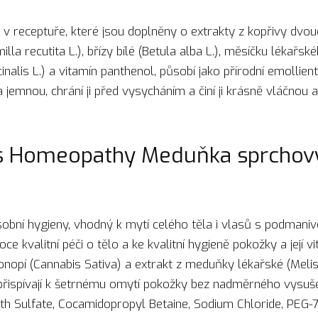
v receptuře, které jsou doplněny o extrakty z kopřivy dvoud
recutita L.), břízy bílé (Betula alba L.), měsíčku lékařského
cinalis L.) a vitamín panthenol, působí jako přírodní emollie
 jemnou, chrání ji před vysycháním a činí ji krásně vláčno
’s Homeopathy Meduňka sprchový
sobní hygieny, vhodný k mytí celého těla i vlasů s podmaniv
e kvalitní péči o tělo a ke kvalitní hygieně pokožky a její vita
opí (Cannabis Sativa) a extrakt z meduňky lékařské (Melissa
 přispívají k šetrnému omytí pokožky bez nadměrného vysuše
th Sulfate, Cocamidopropyl Betaine, Sodium Chloride, PEG-7