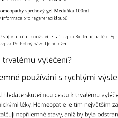
Homeopathy sprchový gel Meduňka 100ml
informace pro regeneraci kloubů
ívájí v malém množství - stačí kapka 3x denně na tělo. Spr
 kapka. Podrobný návod je přiložen.
k trvalému vyléčení?
jemné používání s rychlými výsl
 hledáte skutečnou cestu k trvalému vyléče
mickými léky, Homeopatie je tím největším 
čují nepříjemné stavy, aniž by byla odstraně