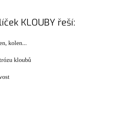
líček KLOUBY řeší:
n, kolen...
rtrózu kloubů
vost