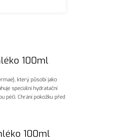
mléko 100ml
rmae), který působí jako
uje speciální hydratační
ou péči. Chrání pokožku před
mléko 100ml