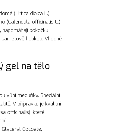
omé (Urtica dioica L.),
 (Calendula officinalis L.),
nt, napomáhají pokožku
u a sametově hebkou. Vhodné
 gel na tělo
ou vůní meduňky. Speciální
litě. V přípravku je kvalitní
 officinalis), které
ní.
 Glyceryl Cocoate,