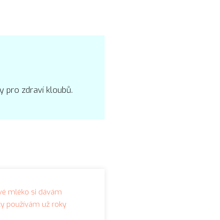
y pro zdraví kloubů.
ové mléko si dávám
vky používám už roky