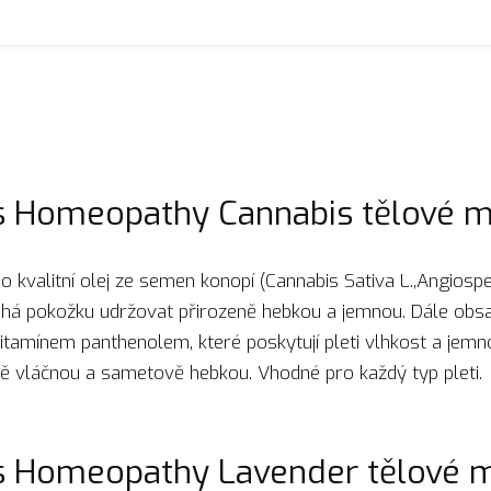
’s Homeopathy Cannabis tělové 
 kvalitní olej ze semen konopí (Cannabis Sativa L.,Angiospe
há pokožku udržovat přirozeně hebkou a jemnou. Dále obsah
vitamínem panthenolem, které poskytují pleti vlhkost a jemn
ně vláčnou a sametově hebkou. Vhodné pro každý typ pleti.
’s Homeopathy Lavender tělové 