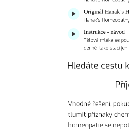
Originál Hanak’s 
Hanak’s Homeopathy 
Instrukce - návod
Tělová mléka se použ
denně, také stačí jen
Hledáte cestu 
Pří
Vhodné řešení, pokud
tlumit příznaky che
homeopatie se nepotal