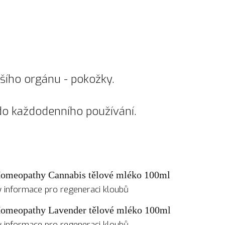
tšího orgánu - pokožky.
do každodenního používání.
Homeopathy Cannabis tělové mléko 100ml
informace pro regeneraci kloubů
Homeopathy Lavender tělové mléko 100ml
informace pro regeneraci kloubů