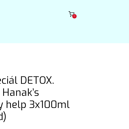
0
ciál DETOX.
k Hanak’s
 help 3x100ml
d)