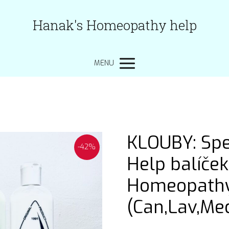
Hanak's Homeopathy help
MENU
KLOUBY: Spe
-42%
Help balíče
Homeopathy
(Can,Lav,Me