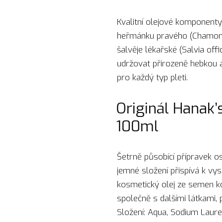
Kvalitní olejové komponenty 
heřmánku pravého (Chamomilla 
šalvěje lékařské (Salvia offi
udržovat přirozeně hebkou a
pro každý typ pleti.
Originál Hanak
100ml
Šetrně působící přípravek o
jemné složení přispívá k vysoc
kosmetický olej ze semen kon
společně s dalšími látkami,
Složení: Aqua, Sodium Laure