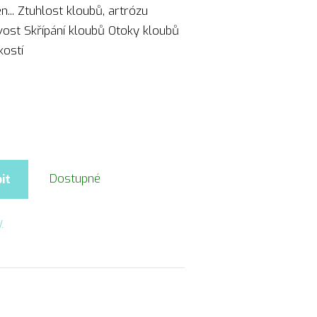
n... Ztuhlost kloubů, artrózu
ost Skřípání kloubů Otoky kloubů
kostí
Dostupné
it
y