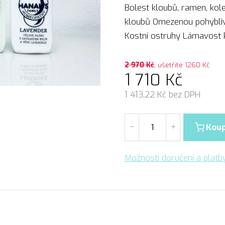
Bolest kloubů, ramen, kole
kloubů Omezenou pohybliv
Kostní ostruhy Lámavost 
2 970
Kč
, ušetříte 1260 Kč
1 710
Kč
1 413,22
Kč bez DPH
Koup
Možnosti doručení a platb