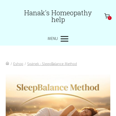
Hanak's Homeopathy
help
0
MENU
/
Eshop
/
Spánek - SleepBalance Method