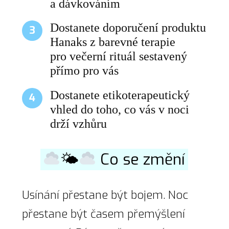
a dávkováním
Dostanete doporučení produktu
3
Hanaks z barevné terapie
pro večerní rituál sestavený
přímo pro vás
Dostanete etikoterapeutický
4
vhled do toho, co vás v noci
drží vzhůru
🌤
Co se změní
Usínání přestane být bojem. Noc
přestane být časem přemýšlení