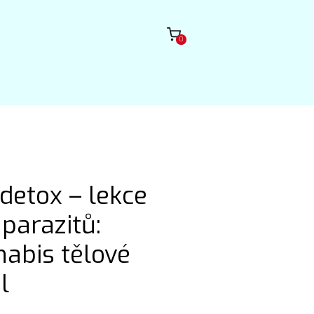
0
etox – lekce
 parazitů:
abis tělové
l