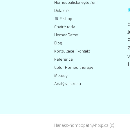
Homeopatické vyšetření
Dotazník
E-shop
S
Chytré rady
J
HomeoDetox
P
Blog
Z
Konzultace | kontakt
v
Reference
1
Color Homeo therapy
Metody
Analýza stresu
Hanaks-homeopathy-help.cz (c)