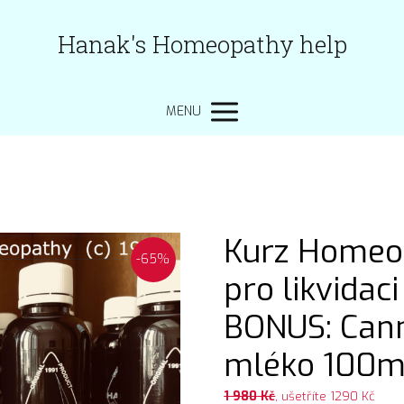
Hanak's Homeopathy help
MENU
Kurz Homeod
-65%
pro likvidaci
BONUS: Cann
mléko 100m
1 980
Kč
, ušetříte 1290 Kč