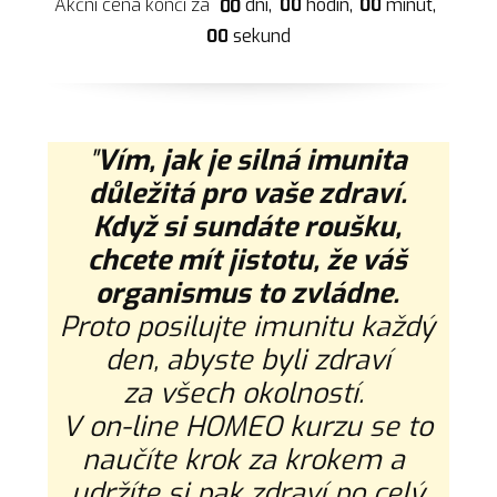
0
0
hodin
0
0
minut
Akční cena končí za
dní
0
0
0
0
sekund
"
Vím, jak je silná imunita
důležitá pro vaše zdraví.
Když si sundáte roušku,
chcete mít jistotu, že váš
organismus to zvládne.
Proto posilujte imunitu každý
den, abyste byli zdraví
za všech okolností.
V on-line HOMEO kurzu se to
naučíte krok za krokem a
udržíte si pak zdraví po celý