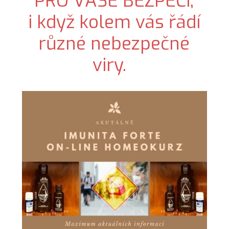
PRO VAŠE BEZPEČÍ,
i když kolem vás řádí
různé nebezpečné
viry.