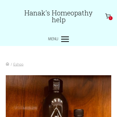
Hanak's Homeopathy
help
0
MENU
/
Eshop