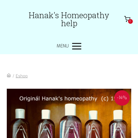
Hanak's Homeopathy
help
0
MENU
/
Eshop
-14%