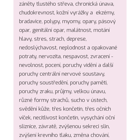
záněty tlustého střeva, chronická únava,
chudokrevnost, kožní vyrážky a ekzémy,
bradavice, polypy, myomy, opary, pásový
opar, genitální opar, malátnost, motání
hlavy, stres, strach, deprese,
nedoslýchavost, neplodnost a opakované
potraty, nervozita, nespavost, zvracení -
nevolnost, pocení, poruchy vidění a další
poruchy centrální nervové soustavy,
poruchy soustředění, poruchy paměti,
poruchy zraku, průjmy, velkou únavu,
různé formy strachů, sucho v ústech,
svědění kůže, třes končetin, třes očních
víček, necitlivost končetin, vysychání oční
sliznice, závratě, zvýšenou sekreci slin,
zvýšení krevního tlaku, změna chování,