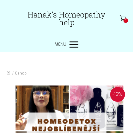
Hanak's Homeopathy
help
0
MENU
/
Eshop
-16%