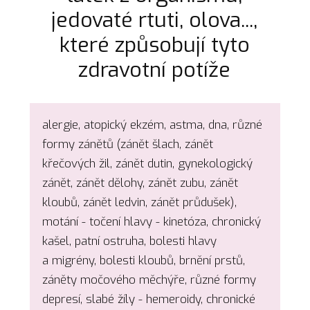
jedovaté rtuti, olova...,
které způsobují tyto
zdravotní potíže
alergie, atopický ekzém, astma, dna, různé
formy zánětů (zánět šlach, zánět
křečových žil, zánět dutin, gynekologický
zánět, zánět dělohy, zánět zubu, zánět
kloubů, zánět ledvin, zánět průdušek),
motání - točení hlavy - kinetóza, chronický
kašel, patní ostruha, bolesti hlavy
a migrény, bolesti kloubů, brnění prstů,
záněty močového měchýře, různé formy
depresí, slabé žíly - hemeroidy, chronické