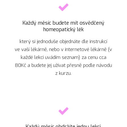
Každý měsíc budete mít osvědčený
homeopatický lék
který si jednoduše objednáte dle instrukcí
ve vaší lékárně, nebo v internetové lékárně (v
každé lekci uvádím seznam) za cenu cca
80Kč a budete jej užívat přesně podle návodu
z kurzu.
Každý měsíc obdržíte jednu lekci,