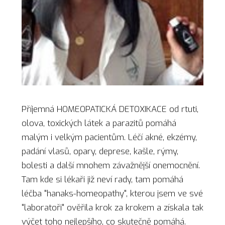
Příjemná HOMEOPATICKÁ DETOXIKACE od rtuti,
olova, toxických látek a parazitů pomáhá
malým i velkým pacientům. Léčí akné, ekzémy,
padání vlasů, opary, deprese, kašle, rýmy,
bolesti a další mnohem závažnější onemocnění.
Tam kde si lékaři již neví rady, tam pomáhá
léčba "hanaks-homeopathy", kterou jsem ve své
"laboratoři" ověřila krok za krokem a získala tak
výčet toho nejlepšího, co skutečně pomáhá.