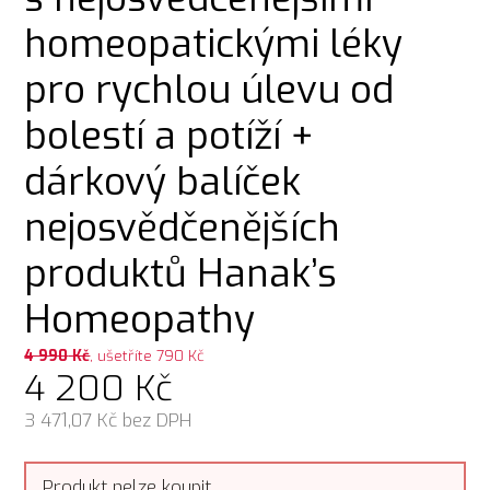
homeopatickými léky
pro rychlou úlevu od
bolestí a potíží +
dárkový balíček
nejosvědčenějších
produktů Hanak’s
Homeopathy
4 990
Kč
, ušetříte 790 Kč
4 200
Kč
3 471,07
Kč bez DPH
Produkt nelze koupit