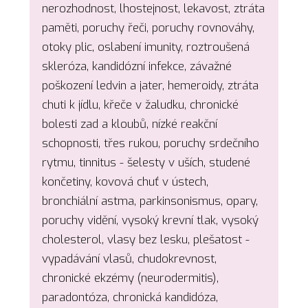
nerozhodnost, lhostejnost, lekavost, ztráta
paměti, poruchy řeči, poruchy rovnováhy,
otoky plic, oslabení imunity, roztroušená
skleróza, kandidózní infekce, závažné
poškození ledvin a jater, hemeroidy, ztráta
chuti k jídlu, křeče v žaludku, chronické
bolesti zad a kloubů, nízké reakční
schopnosti, třes rukou, poruchy srdečního
rytmu, tinnitus - šelesty v uších, studené
končetiny, kovová chuť v ústech,
bronchiální astma, parkinsonismus, opary,
poruchy vidění, vysoký krevní tlak, vysoký
cholesterol, vlasy bez lesku, plešatost -
vypadávání vlasů, chudokrevnost,
chronické ekzémy (neurodermitis),
paradontóza, chronická kandidóza,