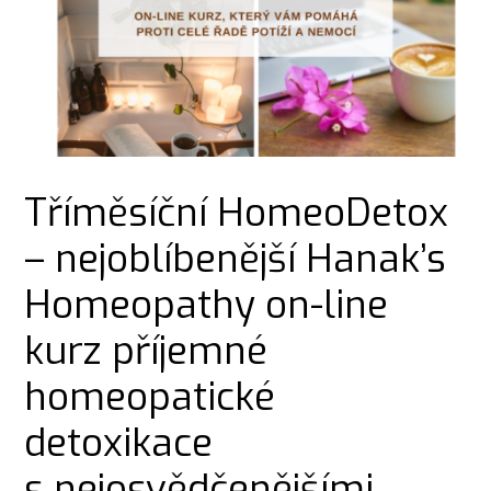
Tříměsíční HomeoDetox
– nejoblíbenější Hanak’s
Homeopathy on-line
kurz příjemné
homeopatické
detoxikace
s nejosvědčenějšími