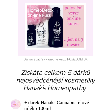
Dárkový balířek k on-line kurzu HOMEODETOX
Získáte celkem 5 dárků
nejosvědčěnější kosmetiky
Hanak's Homeopathy
+ dárek Hanaks Cannabis tělové
mléko 100ml