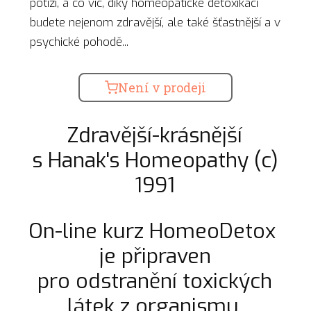
potíží, a co víc, díky homeopatické detoxikaci
budete nejenom zdravější, ale také šťastnější a v
psychické pohodě...
Není v prodeji
Zdravější-krásnější
s Hanak's Homeopathy (c)
1991
On-line kurz HomeoDetox
je připraven
pro odstranění toxických
látek z organismu,