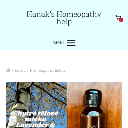
Hanak's Homeopathy
help
0
MENU
/
Eshop
/
Homeopathic Betula