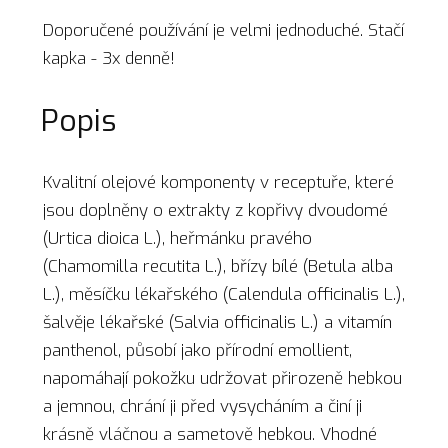
Doporučené používání je velmi jednoduché. Stačí
kapka - 3x denně!
Popis
Kvalitní olejové komponenty v receptuře, které
jsou doplněny o extrakty z kopřivy dvoudomé
(Urtica dioica L.), heřmánku pravého
(Chamomilla recutita L.), břízy bílé (Betula alba
L.), měsíčku lékařského (Calendula officinalis L.),
šalvěje lékařské (Salvia officinalis L.) a vitamín
panthenol, působí jako přírodní emollient,
napomáhají pokožku udržovat přirozeně hebkou
a jemnou, chrání ji před vysycháním a činí ji
krásně vláčnou a sametově hebkou. Vhodné