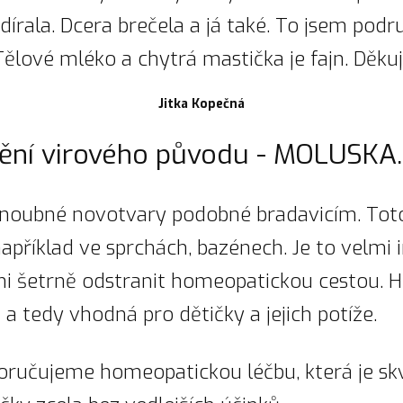
írala. Dcera brečela a já také. To jsem podr
Tělové mléko a chytrá mastička je fajn. Děkuji
Jitka Kopečná
ění virového původu - MOLUSKA.
zhnoubné novotvary podobné bradavicím. To
apříklad ve sprchách, bazénech. Je to velmi
i šetrně odstranit homeopatickou cestou. H
 a tedy vhodná pro dětičky a jejich potíže.
ručujeme homeopatickou léčbu, která je skv