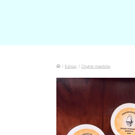
/
Eshop
/
Chytré mastičky