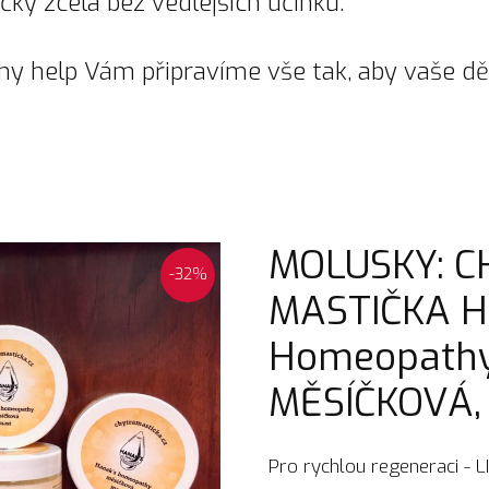
čky zcela bez vedlejších účinků.
 help Vám připravíme vše tak, aby vaše dě
MOLUSKY: C
-32%
MASTIČKA H
Homeopath
MĚSÍČKOVÁ,
Pro rychlou regeneraci -