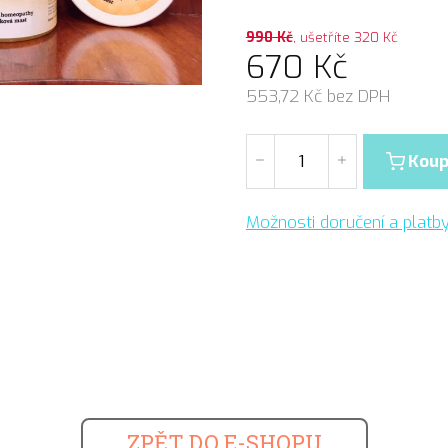
990
Kč
, ušetříte 320 Kč
670
Kč
553,72
Kč bez DPH
Koup
Možnosti doručení a platb
ZPĚT DO E-SHOPU