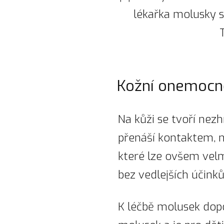
lékařka molusky sd
Kožní onemocn
Na kůži se tvoří ne
přenáší kontaktem, n
které lze ovšem velm
bez vedlejších účinků
K léčbě molusek dopo