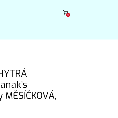
0
CHYTRÁ
anak’s
 MĚSÍČKOVÁ,