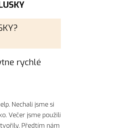
OLUSKY
USKY?
ytne rychlé
p. Nechali jsme si
ko. Večer jsme použili
etvořily. Předtím nám