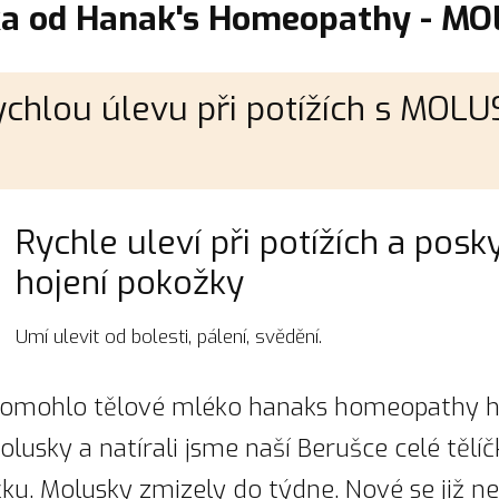
ka od Hanak's Homeopathy - M
ychlou úlevu při potížích s MOL
Rychle uleví při potížích a posk
hojení pokožky
Umí ulevit od bolesti, pálení, svědění.
mohlo tělové mléko hanaks homeopathy hel
lusky a natírali jsme naší Berušce celé tělíč
čku. Molusky zmizely do týdne. Nové se již n