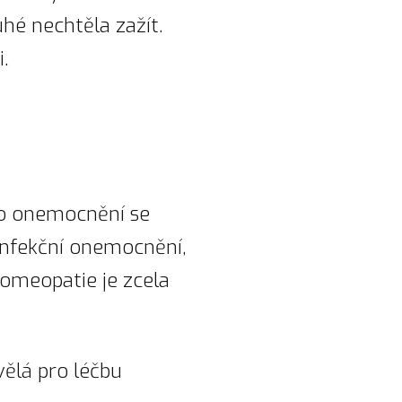
uhé nechtěla zažít.
.
to onemocnění se
 infekční onemocnění,
omeopatie je zcela
ělá pro léčbu