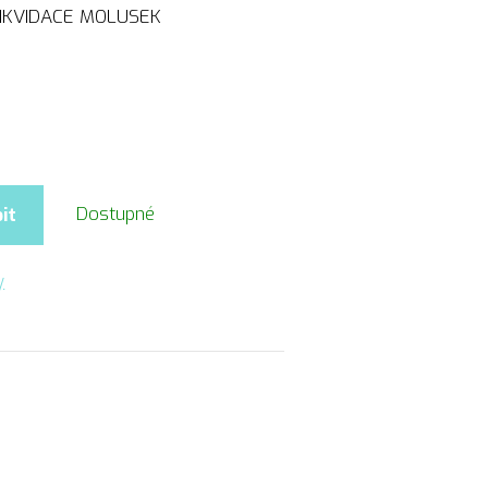
 LIKVIDACE MOLUSEK
Dostupné
it
y