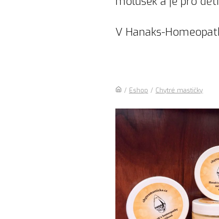
molusek a je pro děti
V Hanaks-Homeopathy
/
Eshop
/
Chytré mastičky