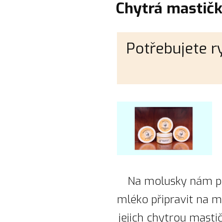
Chytrá mastič
Potřebujete r
Na molusky nám po
mléko připravit na mo
jejich chytrou masti