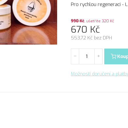
Pro rychlou regeneraci -
990
Kč
, ušetříte 320 Kč
670
Kč
553,72
Kč bez DPH
Koup
Možnosti doručení a platb