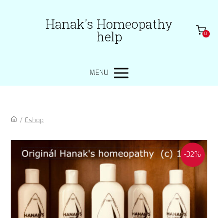
Hanak's Homeopathy
help
0
MENU
/
Eshop
-32%