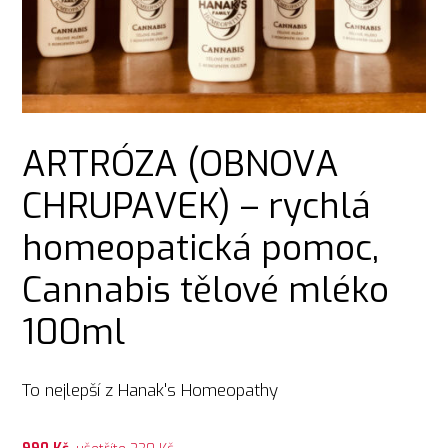
ARTRÓZA (OBNOVA
CHRUPAVEK) – rychlá
homeopatická pomoc,
Cannabis tělové mléko
100ml
To nejlepší z Hanak's Homeopathy
990
Kč
, ušetříte 320 Kč