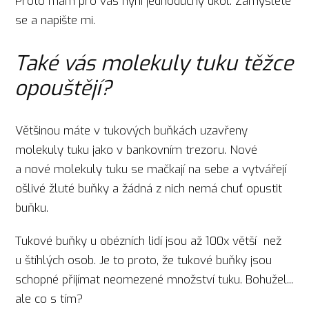
Proto mám pro vás nyní jednoduchý úkol. Zamyslete
se a napište mi.
Také vás molekuly tuku těžce
opouštějí?
Většinou máte v tukových buňkách uzavřeny
molekuly tuku jako v bankovním trezoru. Nové
a nové molekuly tuku se mačkají na sebe a vytvářejí
ošlivé žluté buňky a žádná z nich nemá chuť opustit
buňku.
Tukové buňky u obézních lidí jsou až 100x větší než
u štíhlých osob. Je to proto, že tukové buňky jsou
schopné přijímat neomezené množství tuku. Bohužel...
ale co s tím?