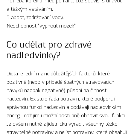
Potřeba kofeinu hned po ránu, což souvisí s únavou
a těžkým vstáváním.
Slabost, zadržování vody.
Neschopnost "vypnout mozek".
Co udělat pro zdravé
nadledvinky?
Dieta je jedním z nejdůležitějších faktorů, které
pozitivně (nebo v případě špatných stravovacích
návyků naopak negativně) působí na činnost
nadledvin. Existuje řada potravin, které podporují
správnou funkci nadledvin a dodávají nadledvinkám
energii, což jim umožní postupně obnovit svou funkci.
Je ovšem nutné z jídelníčku vyřadit všechny těžko
stravitelné potraviny a nejíst potraviny, které obsahují