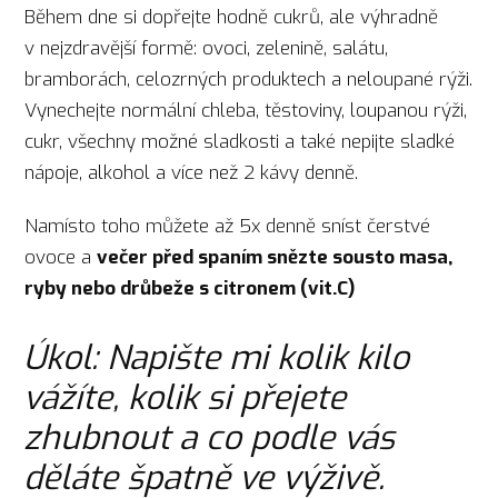
Během dne si dopřejte hodně cukrů, ale výhradně
v nejzdravější formě: ovoci, zelenině, salátu,
bramborách, celozrných produktech a neloupané rýži.
Vynechejte normální chleba, těstoviny, loupanou rýži,
cukr, všechny možné sladkosti a také nepijte sladké
nápoje, alkohol a více než 2 kávy denně.
Namísto toho můžete až 5x denně sníst čerstvé
ovoce a
večer před spaním snězte sousto masa,
ryby nebo drůbeže s citronem (vit.C)
Úkol: Napište mi kolik kilo
vážíte, kolik si přejete
zhubnout a co podle vás
děláte špatně ve výživě.