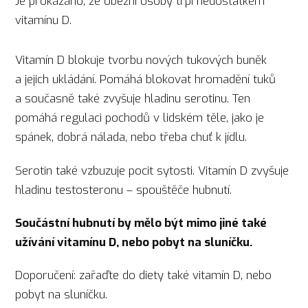
Je prokázáno, že obézní osoby trpí nedostatkem
vitamínu D.
Vitamín D blokuje tvorbu nových tukových buněk
a jejich ukládání. Pomáhá blokovat hromadění tuků
a současně také zvyšuje hladinu serotinu. Ten
pomáhá regulaci pochodů v lidském těle, jako je
spánek, dobrá nálada, nebo třeba chuť k jídlu.
Serotin také vzbuzuje pocit sytosti. Vitamín D zvyšuje
hladinu testosteronu – spouštěče hubnutí.
Součástní hubnutí by mělo být mimo jiné také
užívání vitamínu D, nebo pobyt na sluníčku.
Doporučení: zařaďte do diety také vitamín D, nebo
pobyt na sluníčku.