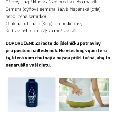
Ořechy - například vlašské ořechy nebo mandle
Semena (dýňová semena, šalvěj hispánská (chia)
nebo lněné semínko)
Chaluha bublinatá (Kelp) a mořské řasy
Keltská nebo himalájská mořská sůl
DOPORUČENÍ: Zařaďte do jídelníčku potraviny
pro posílení nadledvinek. Ne všechny, vyberte si
ty, která vám chutnají a nejsou příliš tučná, aby to
nenarušilo vaši dietu.