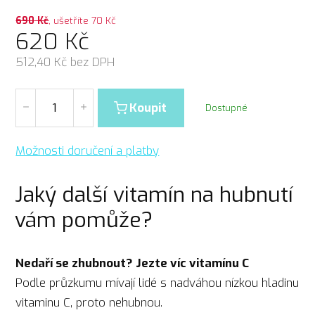
690
Kč
, ušetříte 70 Kč
620
Kč
512,40
Kč bez DPH
Koupit
Dostupné
Možnosti doručení a platby
Jaký další vitamín na hubnutí
vám pomůže?
Nedaří se zhubnout? Jezte víc vitamínu C
Podle průzkumu mívají lidé s nadváhou nízkou hladinu
vitaminu C, proto nehubnou.