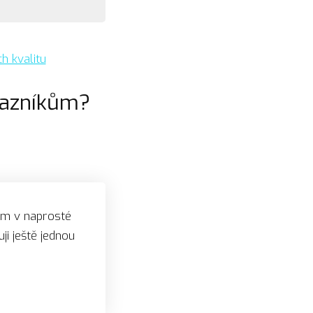
h kvalitu
ákazníkům?
em v naprosté
ji ještě jednou