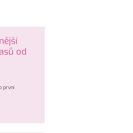
nější
lasů od
 první