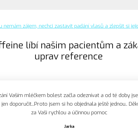
u nemám zájem, nechci zastavit padání vlasů a zlepšit si jejic
ffeine líbí našim pacientům a z
uprav reference
ání Vaším mléčkem bolest začla odeznívat a od té doby js
en doporučit...Proto jsem si ho objednala ještě jednou.. Děku
za Vaši rychlou a účinnou pomoc
Dagmar M.
Květa Zelnerová.
Eva K.
Jarka