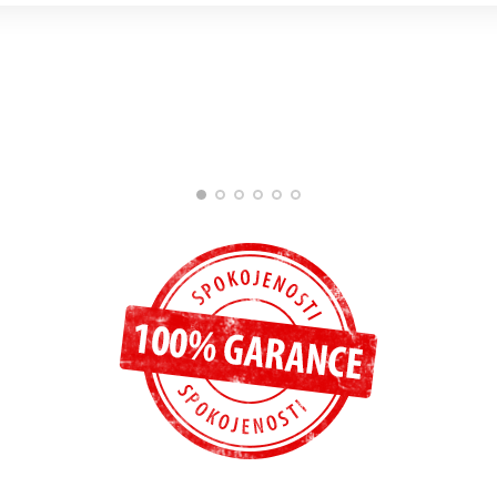
Štěpánka Pitáková
Jana Kadlecová