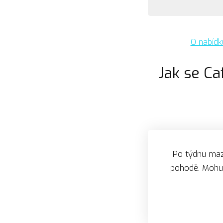
O nabídk
Jak se Ca
Po týdnu maz
pohodě. Mohu j