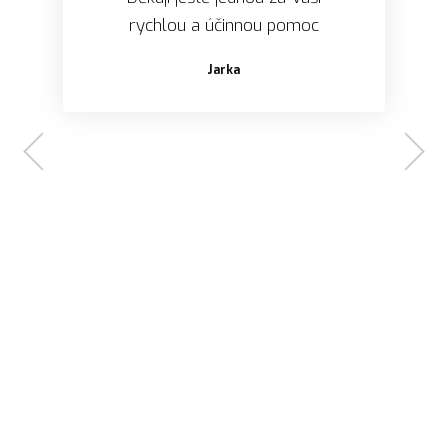
Dagmar M.
rychlou a účinnou pomoc
Jarka
Květa Zelnerová.
Eva K.
Štěpánka Pitáková