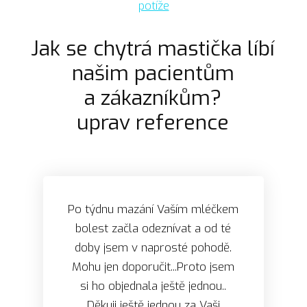
potíže
Jak se chytrá mastička líbí
našim pacientům
a zákazníkům?
uprav reference
Po týdnu mazání Vaším mléčkem
bolest začla odeznívat a od té
doby jsem v naprosté pohodě.
Mohu jen doporučit...Proto jsem
si ho objednala ještě jednou..
Děkuji ještě jednou za Vaši