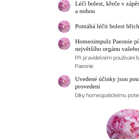
Léčí bolest, křeče v zápě
a nohou
Pomáhá léčit bolest břich
Homeoimpulz Paeonie pů
největšího orgánu vašeho
Při pravidelném používání b
Paeonie.
Uvedené účinky jsou po
provedení
Díky homeopatickému pote