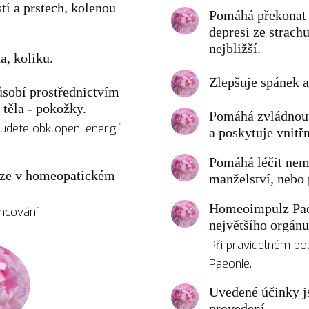
stí a prstech, kolenou
Pomáhá překonat n
depresi ze strach
nejbližší.
a, koliku.
Zlepšuje spánek a
sobí prostřednictvím
 těla - pokožky.
Pomáhá zvládnout
udete obklopeni energií
a poskytuje vnitř
Pomáhá léčit nem
uze v homeopatickém
manželství, nebo 
Homeoimpulz Paeo
ncování
největšího orgánu
Při pravidelném pou
Paeonie.
Uvedené účinky j
provedení