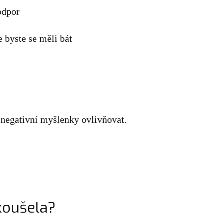
odpor
 byste se měli bát
negativní myšlenky ovlivňovat.
zkoušela?