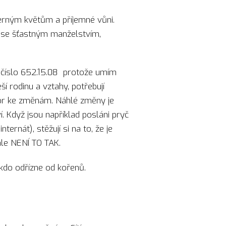
erným květům a příjemné vůni.
 se šťastným manželstvím,
 číslo 652.15.08 protože umím
ší rodinu a vztahy, potřebují
por ke změnám. Náhlé změny je
ví. Když jsou například posláni pryč
ternát), stěžují si na to, že je
ale NENÍ TO TAK.
někdo odřízne od kořenů.