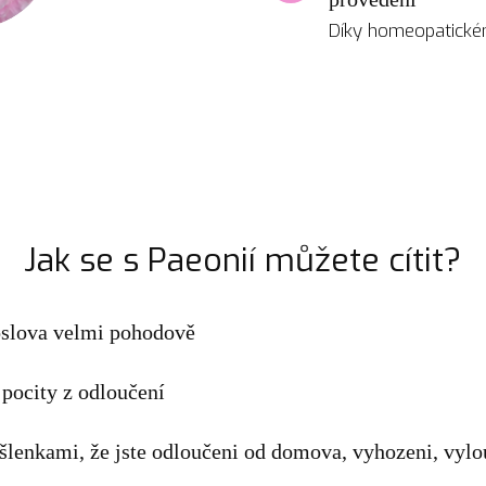
Díky homeopatické
Jak se s Paeonií můžete cítit?
oslova velmi pohodově
í pocity z odloučení
šlenkami, že jste odloučeni od domova, vyhozeni, vylou