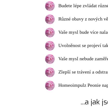
Budete lépe zvládat různ
Různé obavy z nových věcí
Vaše mysl bude více nala
Uvolněnost se projeví ta
Vaše mysl nebude zaměře
Zlepší se trávení a odstra
Homeoimpulz Peonie napra
...a jak