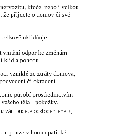
ervozitu, křeče, nebo i velkou
u, že přijdete o domov či své
 celkově uklidňuje
 vnitřní odpor ke změnám
ní klid a pohodu
oci vzniklé ze ztráty domova,
podvedení či okradení
nie působí prostřednictvím
 vašeho těla - pokožky.
žívání budete obklopeni energií
sou pouze v homeopatické