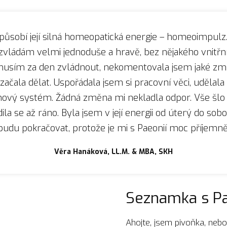
působí její silná homeopatická energie – homeoimpulz. 
 zvládám velmi jednoduše a hravě, bez nějakého vnit
 musím za den zvládnout, nekomentovala jsem jaké z
ačala dělat. Uspořádala jsem si pracovní věci, udělal
 nový systém. Žádná změna mi nekladla odpor. Vše šlo
a se až ráno. Byla jsem v její energii od úterý do sobot
budu pokračovat, protože je mi s Paeonií moc příjemně
Věra Hanáková, LL.M. & MBA, SKH
Seznamka s Pa
Ahojte, jsem pivoňka, nebol