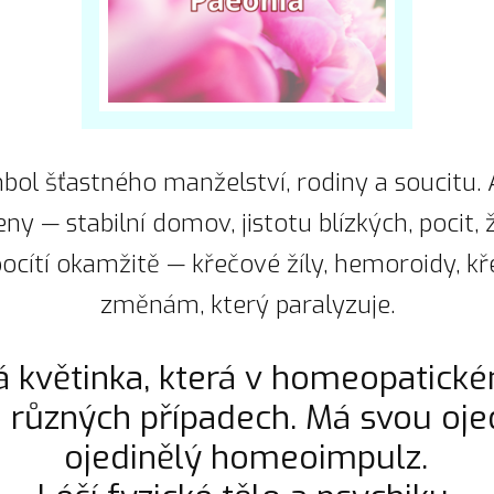
bol šťastného manželství, rodiny a soucitu. A
eny — stabilní domov, jistotu blízkých, pocit,
pocítí okamžitě — křečové žíly, hemoroidy, k
změnám, který paralyzuje.
á květinka, která v homeopatick
různých případech. Má svou ojed
ojedinělý homeoimpulz.