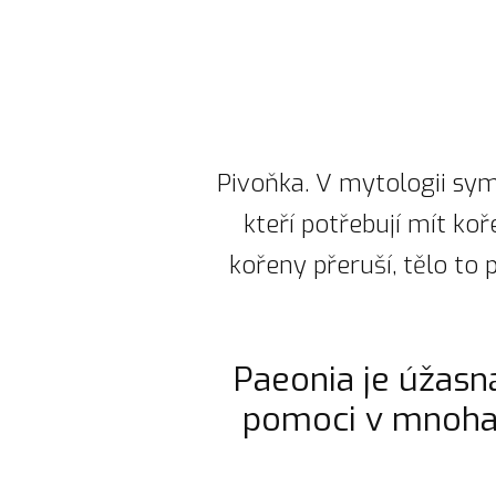
Pivoňka. V mytologii sym
kteří potřebují mít koř
kořeny přeruší, tělo to 
Paeonia je úžasn
pomoci v mnoha 