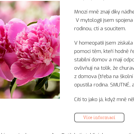
Mnozí mně znají díky nádh
V mytologii jsem spojena
rodinou, ctí a soucitem.
V homeopatii jsem získala
pomoci těm, kteří hodně ře
stabilní domov a mají od
ovlivňují na tolik, že chura
z domova (třeba na školní in
opustila rodina. SMUTNÉ, 
Cítí to jako já, když mně 
Více informací