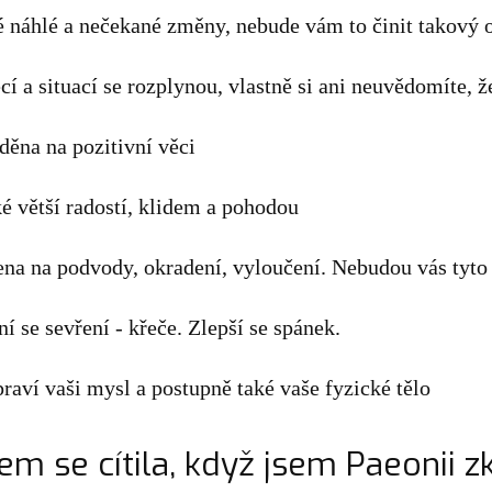
é náhlé a nečekané změny, nebude vám to činit takový 
 a situací se rozplynou, vlastně si ani neuvědomíte, že
děna na pozitivní věci
ké větší radostí, klidem a pohodou
na na podvody, okradení, vyloučení. Nebudou vás tyto 
ní se sevření - křeče. Zlepší se spánek.
ví vaši mysl a postupně také vaše fyzické tělo
 jsem se cítila, když jsem Paeonii 