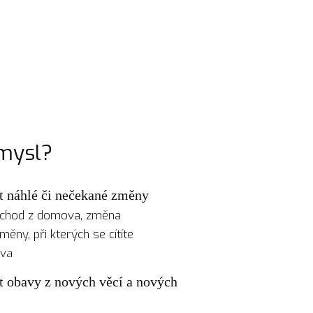
 mysl?
 náhlé či nečekané změny
odchod z domova, změna
měny, při kterých se cítíte
ova
 obavy z nových věcí a nových