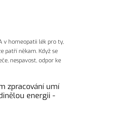
 v homeopatii lék pro ty,
 že patří někam. Když se
řeče, nespavost, odpor ke
ém zpracování umí
inělou energii -