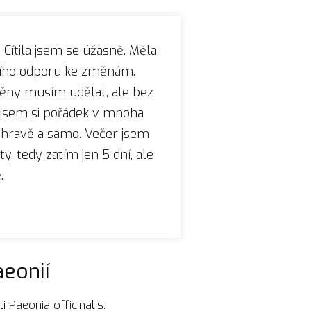
Cítila jsem se úžasně. Měla
řního odporu ke změnám.
měny musím udělat, ale bez
a jsem si pořádek v mnoha
 hravě a samo. Večer jsem
y, tedy zatím jen 5 dní, ale
.
eonií
i Paeonia officinalis.