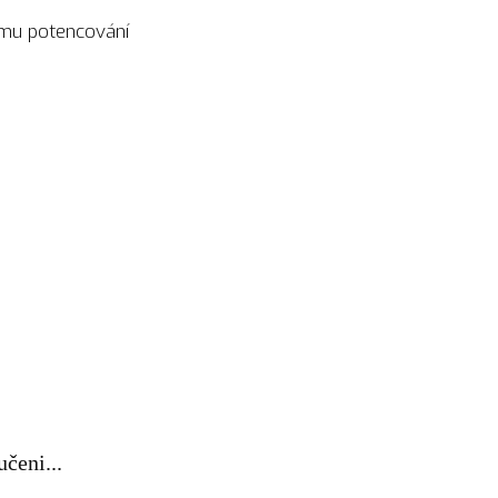
mu potencování
čeni...