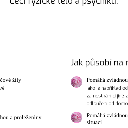
Léčí fyzické tělo a psychiku.
Jak působí na
čové žíly
Pomáhá zvládnout
vé.
jako je například 
zaměstnání či jiné z
y
odloučeni od dom
Pomáhá zvládnout
hou a proleženiny
situací