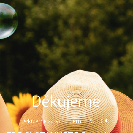
Děkujeme
Děkujeme za Váš zájem o POHODU.