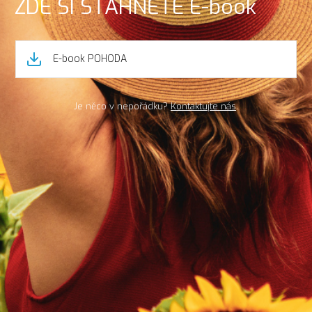
ZDE SI STÁHNĚTE E-book
E-book POHODA
Je něco v nepořádku?
Kontaktujte nás
.