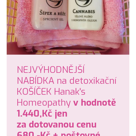
NEJVÝHODNĚJŠÍ
NABÍDKA na detoxikační
KOŠÍČEK Hanak's
Homeopathy
v hodnotě
1.440,Kč jen
za dotovanou cenu
680,-Kč + poštovné