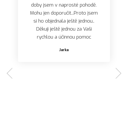
doby jsem v naprosté pohodě.
Mohu jen doporučit...Proto jsem
si ho objednala ještě jednou..
Děkuji ještě jednou za Vaši
Dagmar M.
rychlou a účinnou pomoc
Jarka
Květa Zelnerová.
Eva K.
Štěpánka Pitáková